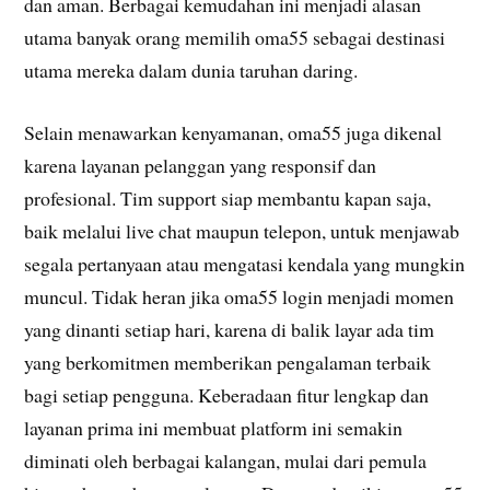
dan aman. Berbagai kemudahan ini menjadi alasan
utama banyak orang memilih oma55 sebagai destinasi
utama mereka dalam dunia taruhan daring.
Selain menawarkan kenyamanan, oma55 juga dikenal
karena layanan pelanggan yang responsif dan
profesional. Tim support siap membantu kapan saja,
baik melalui live chat maupun telepon, untuk menjawab
segala pertanyaan atau mengatasi kendala yang mungkin
muncul. Tidak heran jika oma55 login menjadi momen
yang dinanti setiap hari, karena di balik layar ada tim
yang berkomitmen memberikan pengalaman terbaik
bagi setiap pengguna. Keberadaan fitur lengkap dan
layanan prima ini membuat platform ini semakin
diminati oleh berbagai kalangan, mulai dari pemula