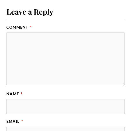
Leave a Reply
COMMENT
*
NAME
*
EMAIL
*