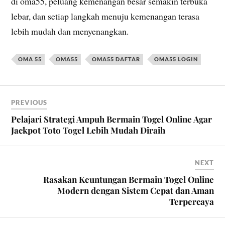
di oma55, peluang kemenangan besar semakin terbuka
lebar, dan setiap langkah menuju kemenangan terasa
lebih mudah dan menyenangkan.
OMA 55
OMA55
OMA55 DAFTAR
OMA55 LOGIN
PREVIOUS
Pelajari Strategi Ampuh Bermain Togel Online Agar
Jackpot Toto Togel Lebih Mudah Diraih
NEXT
Rasakan Keuntungan Bermain Togel Online
Modern dengan Sistem Cepat dan Aman
Terpercaya