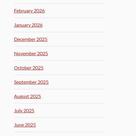
February 2026
January 2026
December 2025
November 2025
October 2025
September 2025
August 2025
July 2025
June 2025