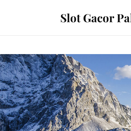
Slot Gacor P