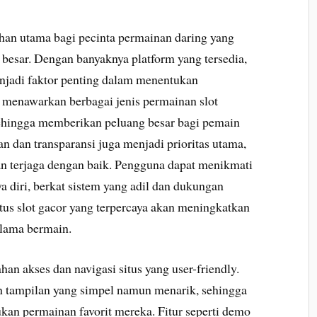
lihan utama bagi pecinta permainan daring yang
besar. Dengan banyaknya platform yang tersedia,
menjadi faktor penting dalam menentukan
r menawarkan berbagai jenis permainan slot
sehingga memberikan peluang besar bagi pemain
 dan transparansi juga menjadi prioritas utama,
n terjaga dengan baik. Pengguna dapat menikmati
 diri, berkat sistem yang adil dan dukungan
tus slot gacor yang terpercaya akan meningkatkan
elama bermain.
an akses dan navigasi situs yang user-friendly.
an tampilan yang simpel namun menarik, sehingga
n permainan favorit mereka. Fitur seperti demo