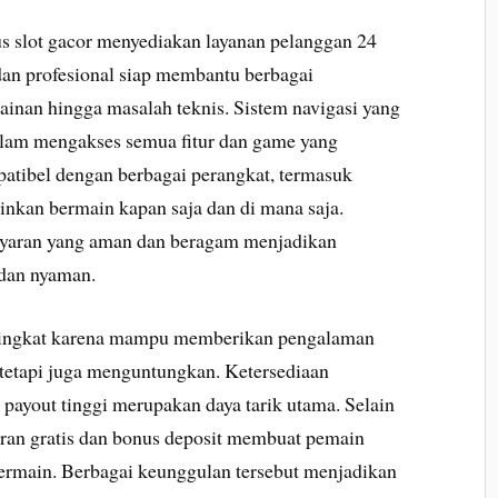
 slot gacor menyediakan layanan pelanggan 24
an profesional siap membantu berbagai
ainan hingga masalah teknis. Sistem navigasi yang
am mengakses semua fitur dan game yang
ompatibel dengan berbagai perangkat, termasuk
inkan bermain kapan saja dan di mana saja.
ayaran yang aman dan beragam menjadikan
dan nyaman.
meningkat karena mampu memberikan pengalaman
tetapi juga menguntungkan. Ketersediaan
 payout tinggi merupakan daya tarik utama. Selain
putaran gratis dan bonus deposit membuat pemain
ermain. Berbagai keunggulan tersebut menjadikan