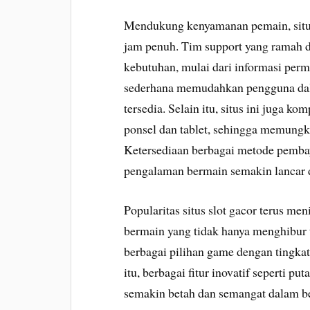
Mendukung kenyamanan pemain, situs
jam penuh. Tim support yang ramah d
kebutuhan, mulai dari informasi perm
sederhana memudahkan pengguna dal
tersedia. Selain itu, situs ini juga k
ponsel dan tablet, sehingga memungk
Ketersediaan berbagai metode pemb
pengalaman bermain semakin lancar 
Popularitas situs slot gacor terus 
bermain yang tidak hanya menghibur 
berbagai pilihan game dengan tingkat
itu, berbagai fitur inovatif seperti 
semakin betah dan semangat dalam b