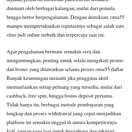
diminati oleh berbagai kalangan, mulai dari pemula
hingga bettor berpengalaman. Dengan demikian, oma55
mampu mempertahankan reputasinya sebagai salah satu
situs judi online terbaik dan terpercaya saat ini.
Agar pengalaman bermain semakin seru dan
menguntungkan, penting untuk selalu mengikuti promo
dan bonus yang ditawarkan selama proses oma55 daftar.
Banyak keuntungan menanti jika pengguna aktif
memanfaatkan setiap peluang yang tersedia, mulai dari
cashback, free spin, hingga bonus deposit pertama.
Tidak hanya itu, berbagai metode pembayaran yang
lengkap dan proses withdrawal yang cepat menjadikan
platform ini semakin unggul di antara kompetitornya.
Jadi, jangan ragu lagi untuk bergabung dan nikmati