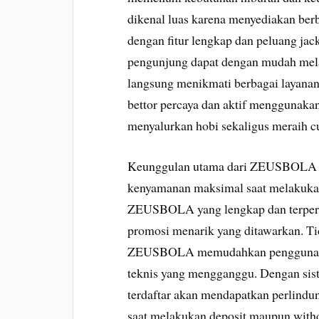
dikenal luas karena menyediakan berb
dengan fitur lengkap dan peluang jac
pengunjung dapat dengan mudah me
langsung menikmati berbagai layanan
bettor percaya dan aktif menggunakan
menyalurkan hobi sekaligus meraih c
Keunggulan utama dari ZEUSBOLA 
kenyamanan maksimal saat melakukan 
ZEUSBOLA yang lengkap dan terperca
promosi menarik yang ditawarkan. Tida
ZEUSBOLA memudahkan pengguna men
teknis yang mengganggu. Dengan sist
terdaftar akan mendapatkan perlindu
saat melakukan deposit maupun with