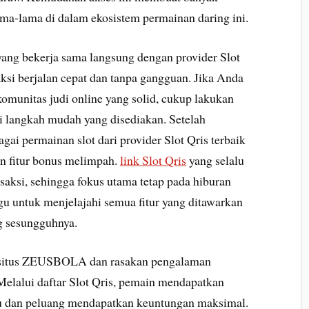
ma-lama di dalam ekosistem permainan daring ini.
 yang bekerja sama langsung dengan provider Slot
ksi berjalan cepat dan tanpa gangguan. Jika Anda
komunitas judi online yang solid, cukup lakukan
langkah mudah yang disediakan. Setelah
gai permainan slot dari provider Slot Qris terbaik
n fitur bonus melimpah.
link Slot Qris
yang selalu
nsaksi, sehingga fokus utama tetap pada hiburan
gu untuk menjelajahi semua fitur yang ditawarkan
g sesungguhnya.
 situs ZEUSBOLA dan rasakan pengalaman
Melalui daftar Slot Qris, pemain mendapatkan
ru dan peluang mendapatkan keuntungan maksimal.