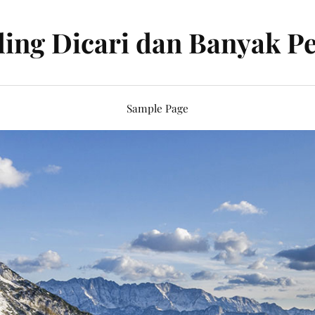
aling Dicari dan Banyak 
Sample Page