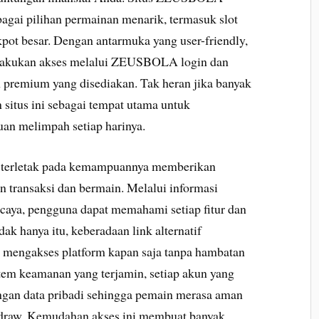
agai pilihan permainan menarik, termasuk slot
kpot besar. Dengan antarmuka yang user-friendly,
lakukan akses melalui ZEUSBOLA login dan
 premium yang disediakan. Tak heran jika banyak
 situs ini sebagai tempat utama untuk
uan melimpah setiap harinya.
terletak pada kemampuannya memberikan
transaksi dan bermain. Melalui informasi
ya, pengguna dapat memahami setiap fitur dan
k hanya itu, keberadaan link alternatif
gakses platform kapan saja tanpa hambatan
em keamanan yang terjamin, setiap akun yang
ngan data pribadi sehingga pemain merasa aman
draw. Kemudahan akses ini membuat banyak