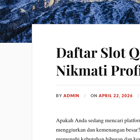
Daftar Slot 
Nikmati Prof
BY
ADMIN
ON
APRIL 22, 2026
Apakah Anda sedang mencari platfo
menggiurkan dan kemenangan besar?
memenuhi kebutuhan hiburan dan ke