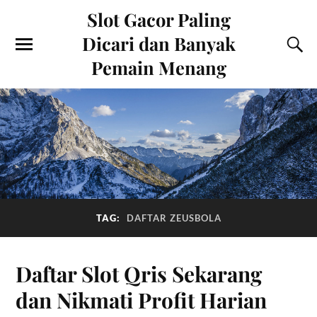
Slot Gacor Paling
Dicari dan Banyak
Pemain Menang
TAG:
DAFTAR ZEUSBOLA
Daftar Slot Qris Sekarang
dan Nikmati Profit Harian