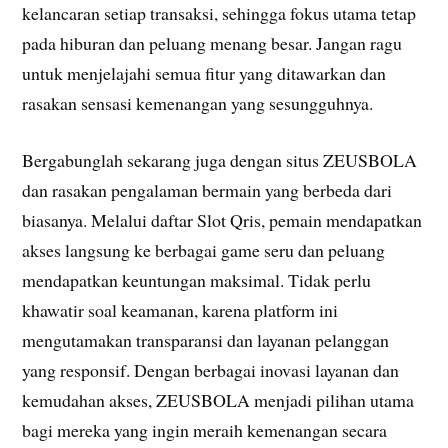
kelancaran setiap transaksi, sehingga fokus utama tetap
pada hiburan dan peluang menang besar. Jangan ragu
untuk menjelajahi semua fitur yang ditawarkan dan
rasakan sensasi kemenangan yang sesungguhnya.
Bergabunglah sekarang juga dengan situs ZEUSBOLA
dan rasakan pengalaman bermain yang berbeda dari
biasanya. Melalui daftar Slot Qris, pemain mendapatkan
akses langsung ke berbagai game seru dan peluang
mendapatkan keuntungan maksimal. Tidak perlu
khawatir soal keamanan, karena platform ini
mengutamakan transparansi dan layanan pelanggan
yang responsif. Dengan berbagai inovasi layanan dan
kemudahan akses, ZEUSBOLA menjadi pilihan utama
bagi mereka yang ingin meraih kemenangan secara