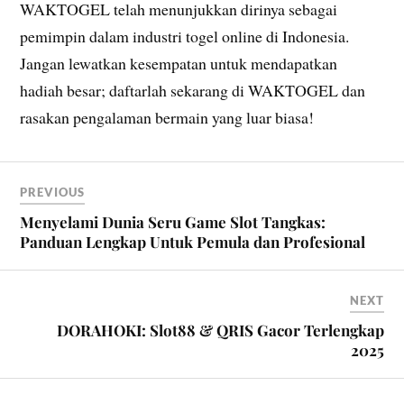
WAKTOGEL telah menunjukkan dirinya sebagai
pemimpin dalam industri togel online di Indonesia.
Jangan lewatkan kesempatan untuk mendapatkan
hadiah besar; daftarlah sekarang di WAKTOGEL dan
rasakan pengalaman bermain yang luar biasa!
PREVIOUS
Menyelami Dunia Seru Game Slot Tangkas:
Panduan Lengkap Untuk Pemula dan Profesional
NEXT
DORAHOKI: Slot88 & QRIS Gacor Terlengkap
2025