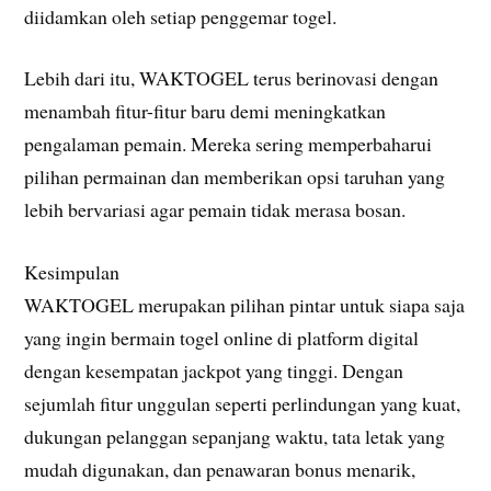
diidamkan oleh setiap penggemar togel.
Lebih dari itu, WAKTOGEL terus berinovasi dengan
menambah fitur-fitur baru demi meningkatkan
pengalaman pemain. Mereka sering memperbaharui
pilihan permainan dan memberikan opsi taruhan yang
lebih bervariasi agar pemain tidak merasa bosan.
Kesimpulan
WAKTOGEL merupakan pilihan pintar untuk siapa saja
yang ingin bermain togel online di platform digital
dengan kesempatan jackpot yang tinggi. Dengan
sejumlah fitur unggulan seperti perlindungan yang kuat,
dukungan pelanggan sepanjang waktu, tata letak yang
mudah digunakan, dan penawaran bonus menarik,