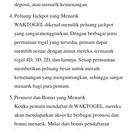
deposit, atau menarik kemenangan.
Peluang Jackpot yang Menarik
WAKTOGEL dikenal memilik peluang jackpot
yang sangat menggiurkan. Dengan berbagai jenis
permainan togel yang tersedia, pemain dapat
memilih sesuai dengan minat mereka, termasuk
togel 4D, 3D, 2D, dan lainnya. Setiap permainan
memberikan peluang besar untuk meraih
kemenangan yang menguntungkan, sehingga sangat
menarik bagi para pemain.
Promosi dan Bonus yang Menarik
Ketika pemain mendaftar di WAKTOGEL, mereka
akan mendapatkan akses ke berbagai promosi dan
bonus menarik. Mulai dari bonus pendaftaran