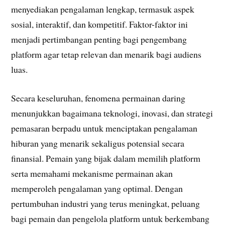
menyediakan pengalaman lengkap, termasuk aspek
sosial, interaktif, dan kompetitif. Faktor-faktor ini
menjadi pertimbangan penting bagi pengembang
platform agar tetap relevan dan menarik bagi audiens
luas.
Secara keseluruhan, fenomena permainan daring
menunjukkan bagaimana teknologi, inovasi, dan strategi
pemasaran berpadu untuk menciptakan pengalaman
hiburan yang menarik sekaligus potensial secara
finansial. Pemain yang bijak dalam memilih platform
serta memahami mekanisme permainan akan
memperoleh pengalaman yang optimal. Dengan
pertumbuhan industri yang terus meningkat, peluang
bagi pemain dan pengelola platform untuk berkembang