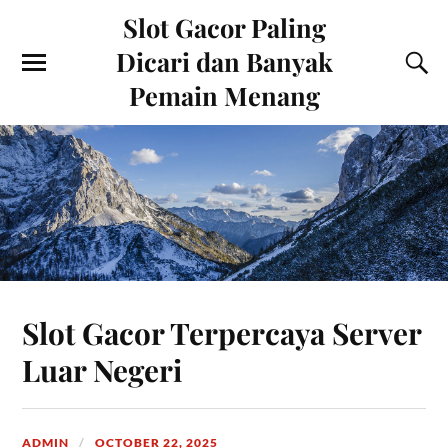
Slot Gacor Paling
Dicari dan Banyak
Pemain Menang
Slot Gacor Terpercaya Server
Luar Negeri
ADMIN
OCTOBER 22, 2025