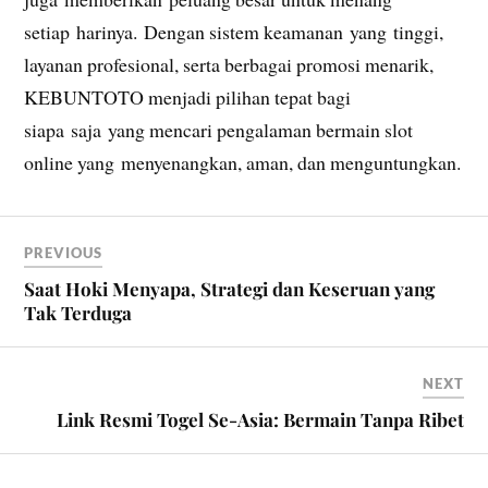
setiap harinya. Dengan sistem keamanan yang tinggi,
layanan profesional, serta berbagai promosi menarik,
KEBUNTOTO menjadi pilihan tepat bagi
siapa saja yang mencari pengalaman bermain slot
online yang menyenangkan, aman, dan menguntungkan.
PREVIOUS
Saat Hoki Menyapa, Strategi dan Keseruan yang
Tak Terduga
NEXT
Link Resmi Togel Se-Asia: Bermain Tanpa Ribet