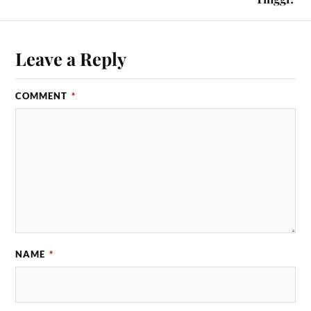
Leave a Reply
COMMENT
*
NAME
*