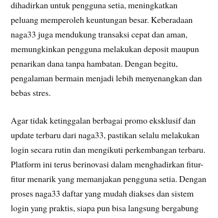
dihadirkan untuk pengguna setia, meningkatkan
peluang memperoleh keuntungan besar. Keberadaan
naga33 juga mendukung transaksi cepat dan aman,
memungkinkan pengguna melakukan deposit maupun
penarikan dana tanpa hambatan. Dengan begitu,
pengalaman bermain menjadi lebih menyenangkan dan
bebas stres.
Agar tidak ketinggalan berbagai promo eksklusif dan
update terbaru dari naga33, pastikan selalu melakukan
login secara rutin dan mengikuti perkembangan terbaru.
Platform ini terus berinovasi dalam menghadirkan fitur-
fitur menarik yang memanjakan pengguna setia. Dengan
proses naga33 daftar yang mudah diakses dan sistem
login yang praktis, siapa pun bisa langsung bergabung