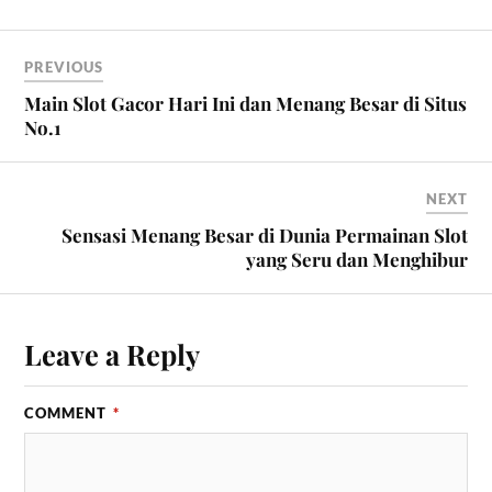
PREVIOUS
Main Slot Gacor Hari Ini dan Menang Besar di Situs
No.1
NEXT
Sensasi Menang Besar di Dunia Permainan Slot
yang Seru dan Menghibur
Leave a Reply
COMMENT
*