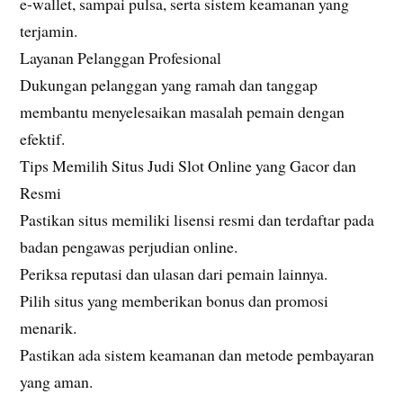
e-wallet, sampai pulsa, serta sistem keamanan yang
terjamin.
Layanan Pelanggan Profesional
Dukungan pelanggan yang ramah dan tanggap
membantu menyelesaikan masalah pemain dengan
efektif.
Tips Memilih Situs Judi Slot Online yang Gacor dan
Resmi
Pastikan situs memiliki lisensi resmi dan terdaftar pada
badan pengawas perjudian online.
Periksa reputasi dan ulasan dari pemain lainnya.
Pilih situs yang memberikan bonus dan promosi
menarik.
Pastikan ada sistem keamanan dan metode pembayaran
yang aman.