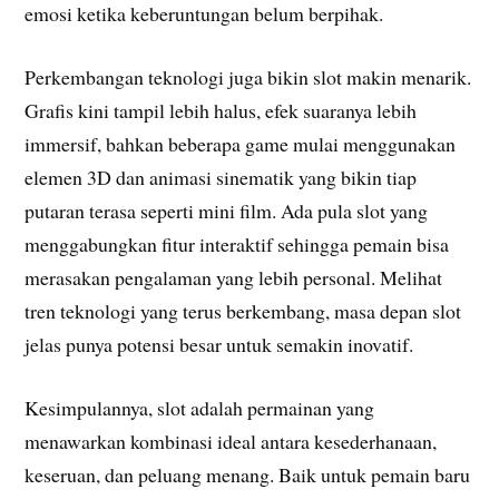
emosi ketika keberuntungan belum berpihak.
Perkembangan teknologi juga bikin slot makin menarik.
Grafis kini tampil lebih halus, efek suaranya lebih
immersif, bahkan beberapa game mulai menggunakan
elemen 3D dan animasi sinematik yang bikin tiap
putaran terasa seperti mini film. Ada pula slot yang
menggabungkan fitur interaktif sehingga pemain bisa
merasakan pengalaman yang lebih personal. Melihat
tren teknologi yang terus berkembang, masa depan slot
jelas punya potensi besar untuk semakin inovatif.
Kesimpulannya, slot adalah permainan yang
menawarkan kombinasi ideal antara kesederhanaan,
keseruan, dan peluang menang. Baik untuk pemain baru