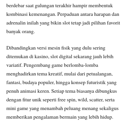
berdebar saat gulungan terakhir hampir membentuk
kombinasi kemenangan. Perpaduan antara harapan dan
adrenalin inilah yang bikin slot tetap jadi pilihan favorit
banyak orang.
Dibandingkan versi mesin fisik yang dulu sering
ditemukan di kasino, slot digital sekarang jauh lebih
variatif. Pengembang game berlomba-lomba
menghadirkan tema kreatif, mulai dari petualangan,
fantasi, budaya populer, hingga konsep futuristik yang
penuh animasi keren. Setiap tema biasanya dibungkus
dengan fitur unik seperti free spin, wild, scatter, serta
mini game yang menambah peluang menang sekaligus
memberikan pengalaman bermain yang lebih hidup.