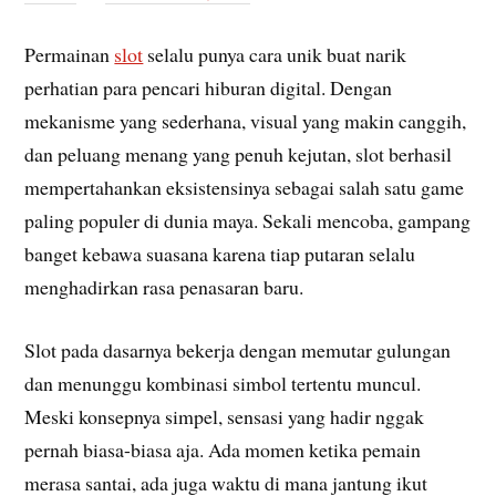
Permainan
slot
selalu punya cara unik buat narik
perhatian para pencari hiburan digital. Dengan
mekanisme yang sederhana, visual yang makin canggih,
dan peluang menang yang penuh kejutan, slot berhasil
mempertahankan eksistensinya sebagai salah satu game
paling populer di dunia maya. Sekali mencoba, gampang
banget kebawa suasana karena tiap putaran selalu
menghadirkan rasa penasaran baru.
Slot pada dasarnya bekerja dengan memutar gulungan
dan menunggu kombinasi simbol tertentu muncul.
Meski konsepnya simpel, sensasi yang hadir nggak
pernah biasa-biasa aja. Ada momen ketika pemain
merasa santai, ada juga waktu di mana jantung ikut