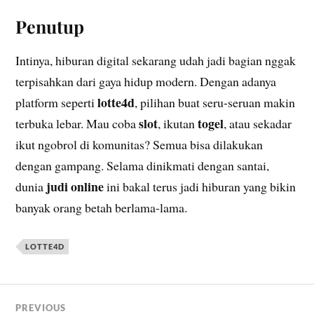
Penutup
Intinya, hiburan digital sekarang udah jadi bagian nggak
terpisahkan dari gaya hidup modern. Dengan adanya
lotte4d
platform seperti
, pilihan buat seru-seruan makin
slot
togel
terbuka lebar. Mau coba
, ikutan
, atau sekadar
ikut ngobrol di komunitas? Semua bisa dilakukan
dengan gampang. Selama dinikmati dengan santai,
judi online
dunia
ini bakal terus jadi hiburan yang bikin
banyak orang betah berlama-lama.
LOTTE4D
PREVIOUS