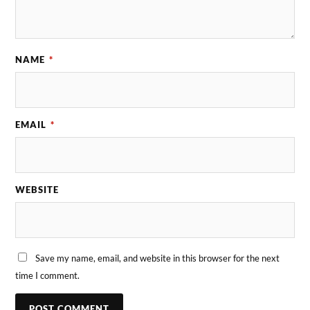
NAME
*
EMAIL
*
WEBSITE
Save my name, email, and website in this browser for the next
time I comment.