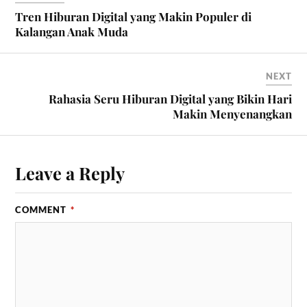
Tren Hiburan Digital yang Makin Populer di
Kalangan Anak Muda
NEXT
Rahasia Seru Hiburan Digital yang Bikin Hari
Makin Menyenangkan
Leave a Reply
COMMENT
*