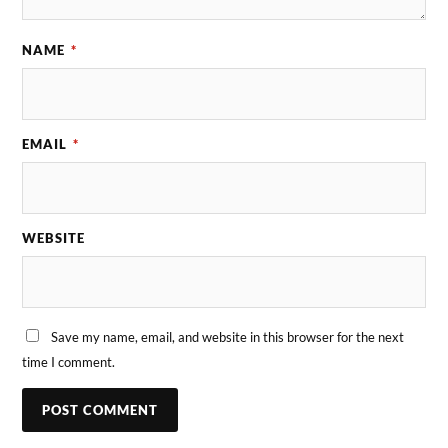
NAME
*
EMAIL
*
WEBSITE
Save my name, email, and website in this browser for the next
time I comment.