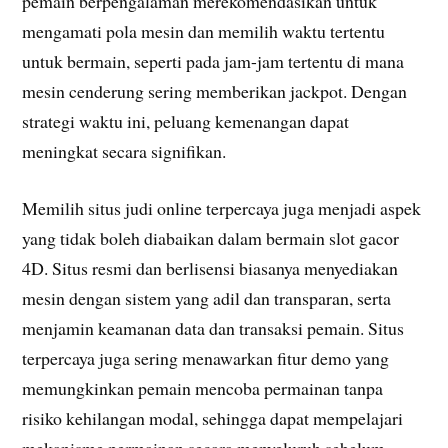
pemain berpengalaman merekomendasikan untuk
mengamati pola mesin dan memilih waktu tertentu
untuk bermain, seperti pada jam-jam tertentu di mana
mesin cenderung sering memberikan jackpot. Dengan
strategi waktu ini, peluang kemenangan dapat
meningkat secara signifikan.
Memilih situs judi online terpercaya juga menjadi aspek
yang tidak boleh diabaikan dalam bermain slot gacor
4D. Situs resmi dan berlisensi biasanya menyediakan
mesin dengan sistem yang adil dan transparan, serta
menjamin keamanan data dan transaksi pemain. Situs
terpercaya juga sering menawarkan fitur demo yang
memungkinkan pemain mencoba permainan tanpa
risiko kehilangan modal, sehingga dapat mempelajari
mekanisme permainan secara menyeluruh sebelum