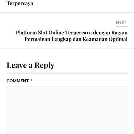
Terpercaya
NEXT
Platform Slot Online Terpercaya dengan Ragam
Permainan Lengkap dan Keamanan Optimal
Leave a Reply
COMMENT
*