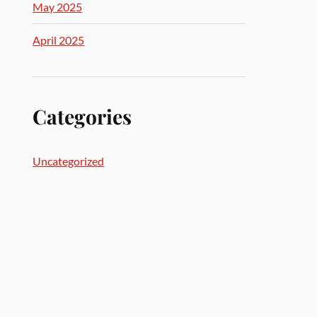
May 2025
April 2025
Categories
Uncategorized