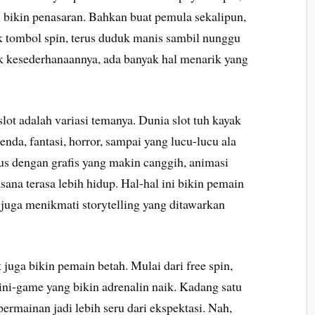
lu bikin penasaran. Bahkan buat pemula sekalipun,
k tombol spin, terus duduk manis sambil nunggu
ik kesederhanaannya, ada banyak hal menarik yang
 slot adalah variasi temanya. Dunia slot tuh kayak
enda, fantasi, horror, sampai yang lucu-lucu ala
us dengan grafis yang makin canggih, animasi
sana terasa lebih hidup. Hal-hal ini bikin pemain
juga menikmati storytelling yang ditawarkan
ot juga bikin pemain betah. Mulai dari free spin,
ini-game yang bikin adrenalin naik. Kadang satu
 permainan jadi lebih seru dari ekspektasi. Nah,