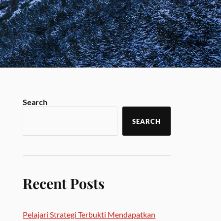
Search
SEARCH
Recent Posts
Pelajari Strategi Terbukti Mendapatkan