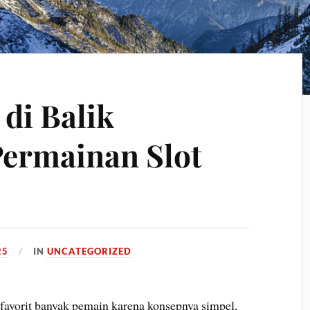
di Balik
Permainan Slot
25
IN
UNCATEGORIZED
 favorit banyak pemain karena konsepnya simpel,