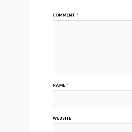
COMMENT
*
NAME
*
WEBSITE