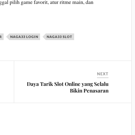
gal pilih game favorit, atur ritme main, dan
R
NAGA33 LOGIN
NAGA33 SLOT
NEXT
Daya Tarik Slot Online yang Selalu
Bikin Penasaran