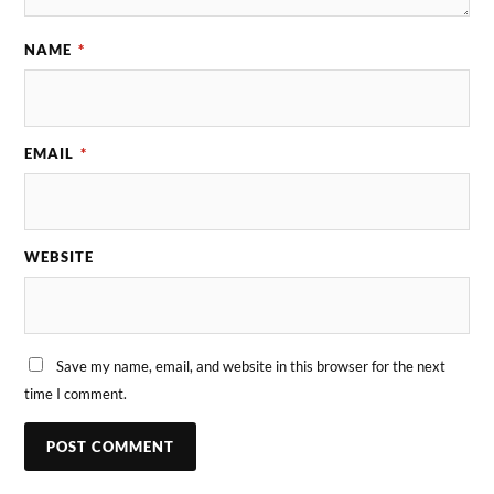
NAME
*
EMAIL
*
WEBSITE
Save my name, email, and website in this browser for the next
time I comment.