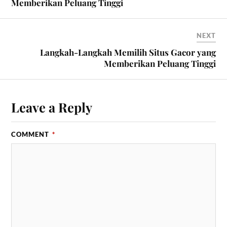
Memberikan Peluang Tinggi
NEXT
Langkah-Langkah Memilih Situs Gacor yang
Memberikan Peluang Tinggi
Leave a Reply
COMMENT
*