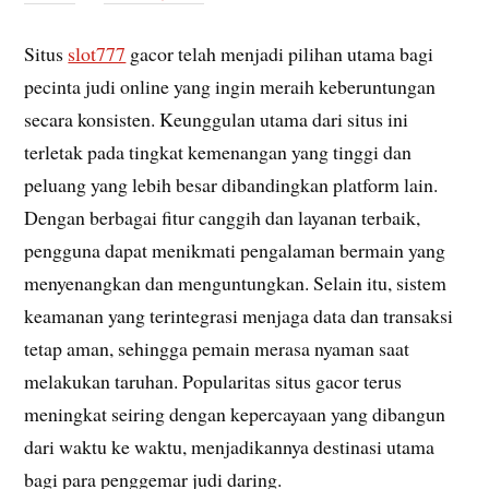
Situs
slot777
gacor telah menjadi pilihan utama bagi
pecinta judi online yang ingin meraih keberuntungan
secara konsisten. Keunggulan utama dari situs ini
terletak pada tingkat kemenangan yang tinggi dan
peluang yang lebih besar dibandingkan platform lain.
Dengan berbagai fitur canggih dan layanan terbaik,
pengguna dapat menikmati pengalaman bermain yang
menyenangkan dan menguntungkan. Selain itu, sistem
keamanan yang terintegrasi menjaga data dan transaksi
tetap aman, sehingga pemain merasa nyaman saat
melakukan taruhan. Popularitas situs gacor terus
meningkat seiring dengan kepercayaan yang dibangun
dari waktu ke waktu, menjadikannya destinasi utama
bagi para penggemar judi daring.