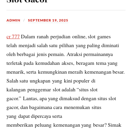
ADMIN
SEPTEMBER 19, 2025
cr 777
Dalam ranah perjudian online, slot games
telah menjadi salah satu pilihan yang paling diminati
oleh berbagai jenis pemain. Atraksi permainannya
terletak pada kemudahan akses, beragam tema yang
menarik, serta kemungkinan meraih kemenangan besar.
Salah satu ungkapan yang kini populer di
kalangan penggemar slot adalah “situs slot
gacor.” Lantas, apa yang dimaksud dengan situs slot
gacor, dan bagaimana cara menemukan situs
yang dapat dipercaya serta
memberikan peluang kemenangan yang besar? Simak