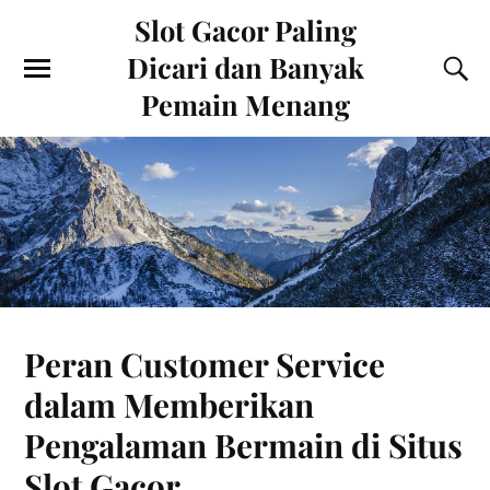
Slot Gacor Paling
Dicari dan Banyak
Pemain Menang
Peran Customer Service
dalam Memberikan
Pengalaman Bermain di Situs
Slot Gacor