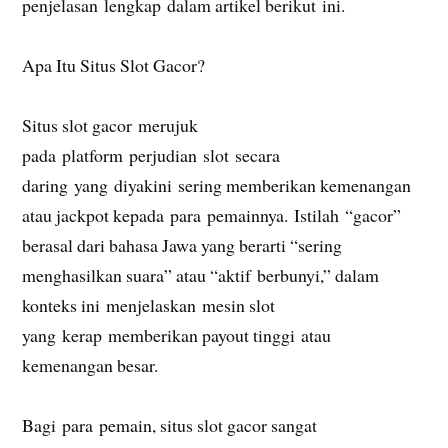
penjelasan lengkap dalam artikel berikut ini.
Apa Itu Situs Slot Gacor?
Situs slot gacor merujuk
pada platform perjudian slot secara
daring yang diyakini sering memberikan kemenangan
atau jackpot kepada para pemainnya. Istilah “gacor”
berasal dari bahasa Jawa yang berarti “sering
menghasilkan suara” atau “aktif berbunyi,” dalam
konteks ini menjelaskan mesin slot
yang kerap memberikan payout tinggi atau
kemenangan besar.
Bagi para pemain, situs slot gacor sangat