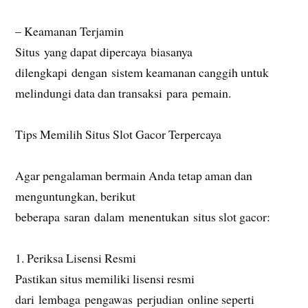
– Keamanan Terjamin
Situs yang dapat dipercaya biasanya
dilengkapi dengan sistem keamanan canggih untuk
melindungi data dan transaksi para pemain.
Tips Memilih Situs Slot Gacor Terpercaya
Agar pengalaman bermain Anda tetap aman dan
menguntungkan, berikut
beberapa saran dalam menentukan situs slot gacor:
1. Periksa Lisensi Resmi
Pastikan situs memiliki lisensi resmi
dari lembaga pengawas perjudian online seperti