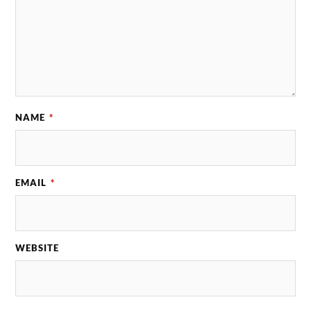
NAME
*
EMAIL
*
WEBSITE