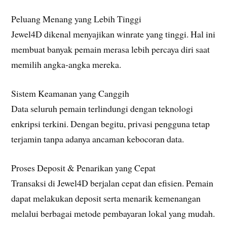
Peluang Menang yang Lebih Tinggi
Jewel4D dikenal menyajikan winrate yang tinggi. Hal ini
membuat banyak pemain merasa lebih percaya diri saat
memilih angka-angka mereka.
Sistem Keamanan yang Canggih
Data seluruh pemain terlindungi dengan teknologi
enkripsi terkini. Dengan begitu, privasi pengguna tetap
terjamin tanpa adanya ancaman kebocoran data.
Proses Deposit & Penarikan yang Cepat
Transaksi di Jewel4D berjalan cepat dan efisien. Pemain
dapat melakukan deposit serta menarik kemenangan
melalui berbagai metode pembayaran lokal yang mudah.