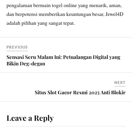
pengalaman bermain togel online yang menarik, aman,
dan berpotensi memberikan keuntungan besar, Jewel4D
adalah pilihan yang sangat tepat.
PREVIOUS
Sensasi Seru Malam Ini: Petualangan Digital yang
Bikin Deg-degan
NEXT
Situs Slot Gacor Resmi 2025 Anti Blokir
Leave a Reply