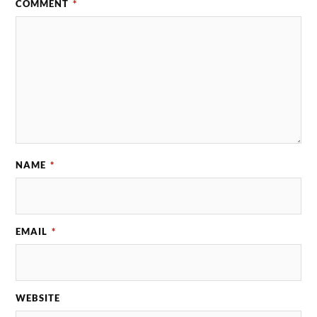
COMMENT
*
NAME
*
EMAIL
*
WEBSITE