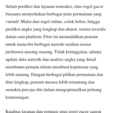
Selain prediksi dan layanan transaksi, situs togel gacor
biasanya menyediakan berbagai jenis permainan yang
variatif. Mulai dari togel online, colok bebas, hingga
prediksi angka yang lengkap dan akurat, semua tersedia
dalam satu platform. Fitur ini memudahkan pemain
untuk mencoba berbagai metode taruhan sesuai
preferensi masing-masing. Tidak ketinggalan, adanya
update data statistik dan analisis angka yang detail
membantu pemain dalam membuat keputusan yang
lebih matang. Dengan berbagai pilihan permainan dan
fitur lengkap, pemain merasa lebih tertantang dan
semakin percaya diri dalam mengoptimalkan peluang
kemenangan.
Kualitas layanan dan reputasi situs togel gacor sangat