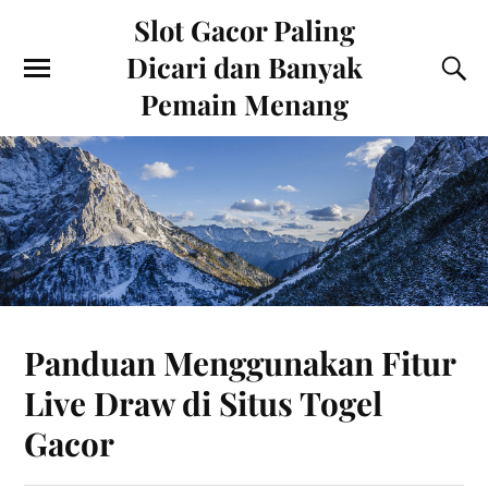
Slot Gacor Paling
Dicari dan Banyak
Pemain Menang
Panduan Menggunakan Fitur
Live Draw di Situs Togel
Gacor