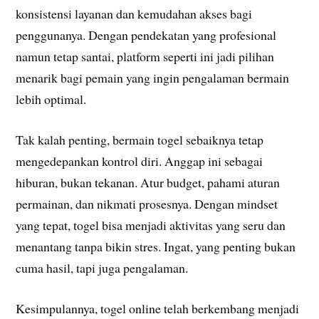
konsistensi layanan dan kemudahan akses bagi
penggunanya. Dengan pendekatan yang profesional
namun tetap santai, platform seperti ini jadi pilihan
menarik bagi pemain yang ingin pengalaman bermain
lebih optimal.
Tak kalah penting, bermain togel sebaiknya tetap
mengedepankan kontrol diri. Anggap ini sebagai
hiburan, bukan tekanan. Atur budget, pahami aturan
permainan, dan nikmati prosesnya. Dengan mindset
yang tepat, togel bisa menjadi aktivitas yang seru dan
menantang tanpa bikin stres. Ingat, yang penting bukan
cuma hasil, tapi juga pengalaman.
Kesimpulannya, togel online telah berkembang menjadi