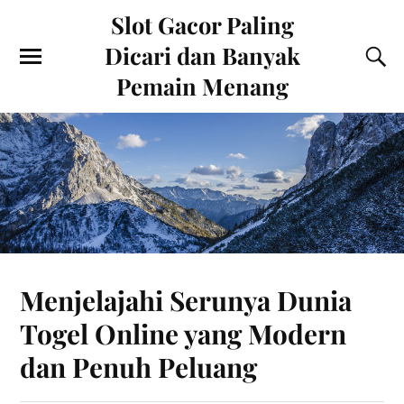
Slot Gacor Paling
Dicari dan Banyak
Pemain Menang
Menjelajahi Serunya Dunia
Togel Online yang Modern
dan Penuh Peluang