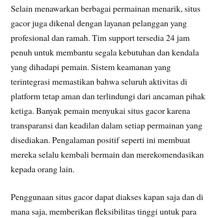
Selain menawarkan berbagai permainan menarik, situs
gacor juga dikenal dengan layanan pelanggan yang
profesional dan ramah. Tim support tersedia 24 jam
penuh untuk membantu segala kebutuhan dan kendala
yang dihadapi pemain. Sistem keamanan yang
terintegrasi memastikan bahwa seluruh aktivitas di
platform tetap aman dan terlindungi dari ancaman pihak
ketiga. Banyak pemain menyukai situs gacor karena
transparansi dan keadilan dalam setiap permainan yang
disediakan. Pengalaman positif seperti ini membuat
mereka selalu kembali bermain dan merekomendasikan
kepada orang lain.
Penggunaan situs gacor dapat diakses kapan saja dan di
mana saja, memberikan fleksibilitas tinggi untuk para