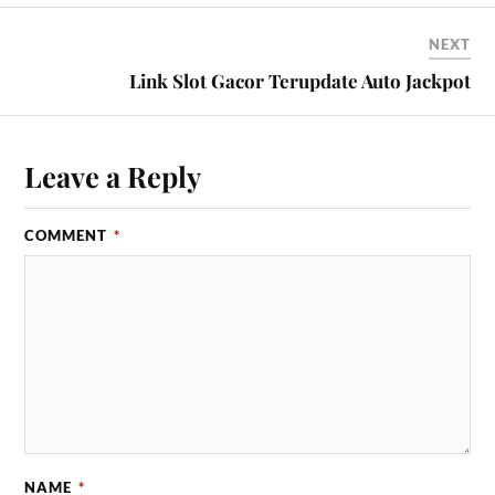
NEXT
Link Slot Gacor Terupdate Auto Jackpot
Leave a Reply
COMMENT
*
NAME
*