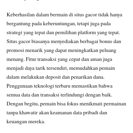
Keberhasilan dalam bermain di situs gacor tidak hanya
bergantung pada keberuntungan, tetapi juga pada
strategi yang tepat dan pemilihan platform yang tepat.
Situs gacor biasanya menyediakan berbagai bonus dan
promosi menarik yang dapat meningkatkan peluang
menang. Fitur transaksi yang cepat dan aman juga
menjadi daya tarik tersendiri, memudahkan pemain
dalam melakukan deposit dan penarikan dana.
Penggunaan teknologi terbaru memastikan bahwa
semua data dan transaksi terlindungi dengan baik.
Dengan begitu, pemain bisa fokus menikmati permainan
tanpa khawatir akan keamanan data pribadi dan
keuangan mereka.