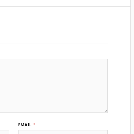
EMAIL
*