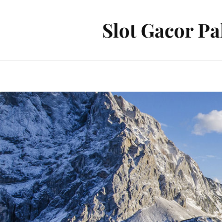
Slot Gacor P