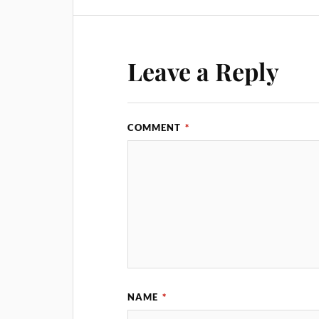
Leave a Reply
COMMENT
*
NAME
*