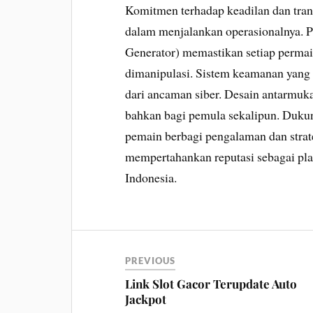
Komitmen terhadap keadilan dan tran
dalam menjalankan operasionalnya
Generator) memastikan setiap permai
dimanipulasi. Sistem keamanan yang 
dari ancaman siber. Desain antarmuk
bahkan bagi pemula sekalipun. Duku
pemain berbagi pengalaman dan strat
mempertahankan reputasi sebagai plat
Indonesia.
PREVIOUS
Link Slot Gacor Terupdate Auto
Jackpot