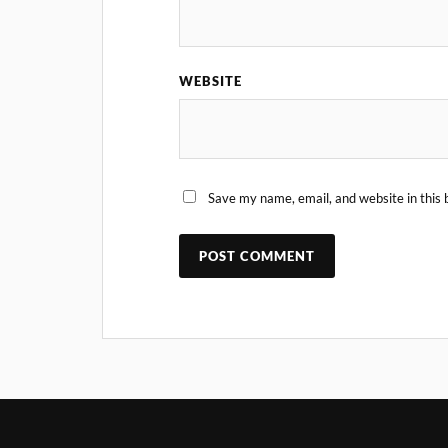
WEBSITE
Save my name, email, and website in this 