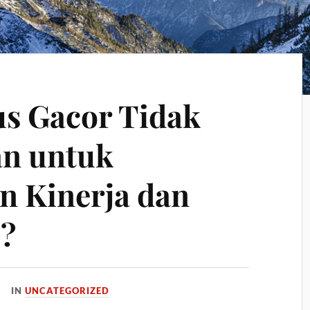
s Gacor Tidak
an untuk
n Kinerja dan
s?
IN
UNCATEGORIZED