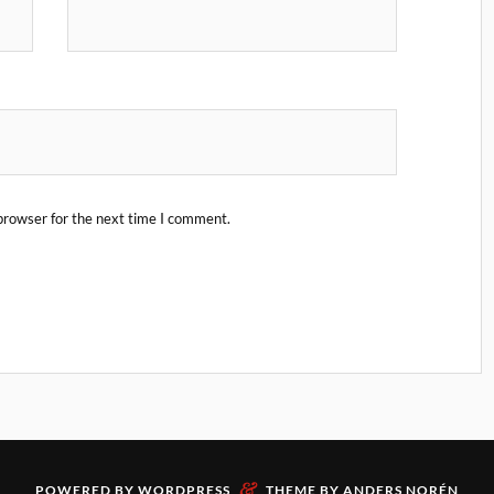
browser for the next time I comment.
&
POWERED BY
WORDPRESS
THEME BY
ANDERS NORÉN