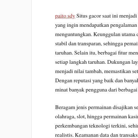
paito sdy
Situs gacor saat ini menjadi
yang ingin mendapatkan pengalaman
menguntungkan. Keunggulan utama dar
stabil dan transparan, sehingga pema
taruhan. Selain itu, berbagai fitur 
setiap langkah taruhan. Dukungan la
menjadi nilai tambah, memastikan se
Dengan reputasi yang baik dan banyak
minat banyak pengguna dari berbagai
Beragam jenis permainan disajikan se
olahraga, slot, hingga permainan kasi
perkembangan teknologi terkini, seh
realistis. Keamanan data dan transak