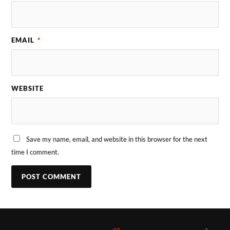
EMAIL
*
WEBSITE
Save my name, email, and website in this browser for the next
time I comment.