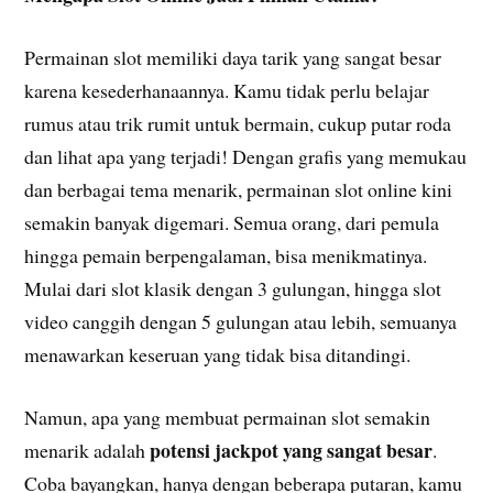
Permainan slot memiliki daya tarik yang sangat besar
karena kesederhanaannya. Kamu tidak perlu belajar
rumus atau trik rumit untuk bermain, cukup putar roda
dan lihat apa yang terjadi! Dengan grafis yang memukau
dan berbagai tema menarik, permainan slot online kini
semakin banyak digemari. Semua orang, dari pemula
hingga pemain berpengalaman, bisa menikmatinya.
Mulai dari slot klasik dengan 3 gulungan, hingga slot
video canggih dengan 5 gulungan atau lebih, semuanya
menawarkan keseruan yang tidak bisa ditandingi.
Namun, apa yang membuat permainan slot semakin
potensi jackpot yang sangat besar
menarik adalah
.
Coba bayangkan, hanya dengan beberapa putaran, kamu