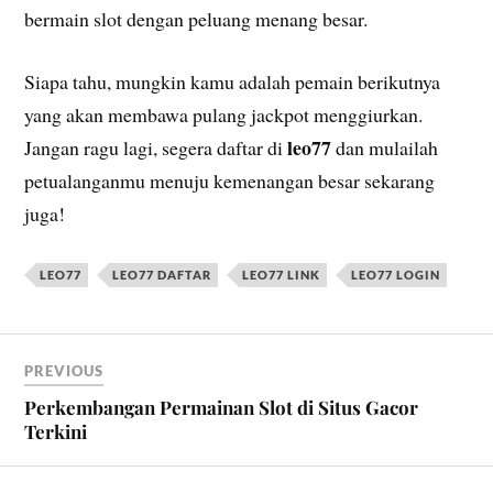
bermain slot dengan peluang menang besar.
Siapa tahu, mungkin kamu adalah pemain berikutnya
yang akan membawa pulang jackpot menggiurkan.
leo77
Jangan ragu lagi, segera daftar di
dan mulailah
petualanganmu menuju kemenangan besar sekarang
juga!
LEO77
LEO77 DAFTAR
LEO77 LINK
LEO77 LOGIN
PREVIOUS
Perkembangan Permainan Slot di Situs Gacor
Terkini