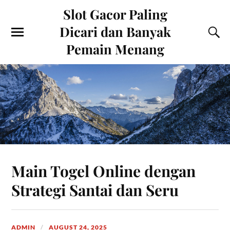
Slot Gacor Paling
Dicari dan Banyak
Pemain Menang
Main Togel Online dengan
Strategi Santai dan Seru
ADMIN
AUGUST 24, 2025