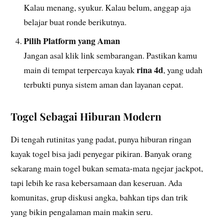
Kalau menang, syukur. Kalau belum, anggap aja
belajar buat ronde berikutnya.
Pilih Platform yang Aman
Jangan asal klik link sembarangan. Pastikan kamu
rina 4d
main di tempat terpercaya kayak
, yang udah
terbukti punya sistem aman dan layanan cepat.
Togel Sebagai Hiburan Modern
Di tengah rutinitas yang padat, punya hiburan ringan
kayak togel bisa jadi penyegar pikiran. Banyak orang
sekarang main togel bukan semata-mata ngejar jackpot,
tapi lebih ke rasa kebersamaan dan keseruan. Ada
komunitas, grup diskusi angka, bahkan tips dan trik
yang bikin pengalaman main makin seru.