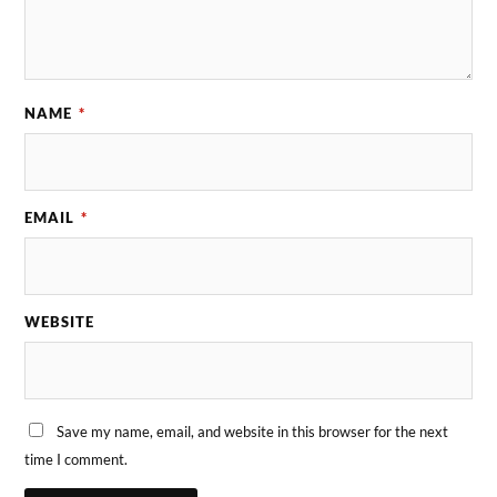
NAME
*
EMAIL
*
WEBSITE
Save my name, email, and website in this browser for the next
time I comment.