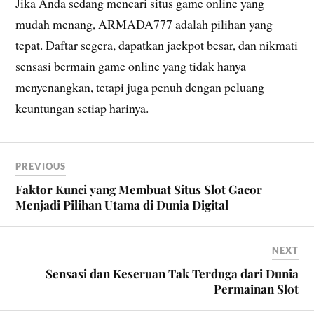
Jika Anda sedang mencari situs game online yang
mudah menang, ARMADA777 adalah pilihan yang
tepat. Daftar segera, dapatkan jackpot besar, dan nikmati
sensasi bermain game online yang tidak hanya
menyenangkan, tetapi juga penuh dengan peluang
keuntungan setiap harinya.
PREVIOUS
Faktor Kunci yang Membuat Situs Slot Gacor
Menjadi Pilihan Utama di Dunia Digital
NEXT
Sensasi dan Keseruan Tak Terduga dari Dunia
Permainan Slot