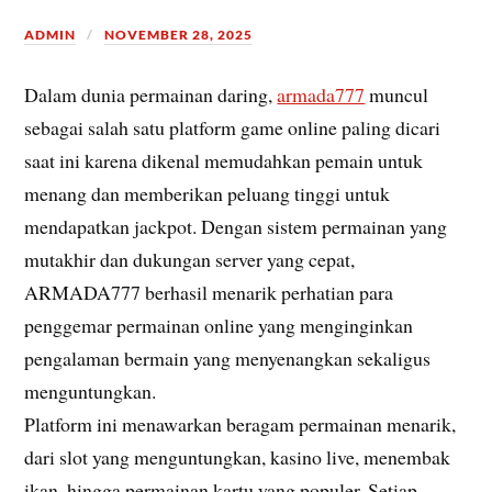
ADMIN
NOVEMBER 28, 2025
Dalam dunia permainan daring,
armada777
muncul
sebagai salah satu platform game online paling dicari
saat ini karena dikenal memudahkan pemain untuk
menang dan memberikan peluang tinggi untuk
mendapatkan jackpot. Dengan sistem permainan yang
mutakhir dan dukungan server yang cepat,
ARMADA777 berhasil menarik perhatian para
penggemar permainan online yang menginginkan
pengalaman bermain yang menyenangkan sekaligus
menguntungkan.
Platform ini menawarkan beragam permainan menarik,
dari slot yang menguntungkan, kasino live, menembak
ikan, hingga permainan kartu yang populer. Setiap