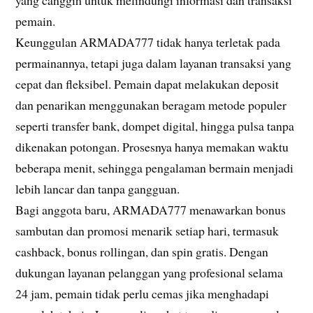
yang canggih untuk melindungi informasi dan transaksi
pemain.
Keunggulan ARMADA777 tidak hanya terletak pada
permainannya, tetapi juga dalam layanan transaksi yang
cepat dan fleksibel. Pemain dapat melakukan deposit
dan penarikan menggunakan beragam metode populer
seperti transfer bank, dompet digital, hingga pulsa tanpa
dikenakan potongan. Prosesnya hanya memakan waktu
beberapa menit, sehingga pengalaman bermain menjadi
lebih lancar dan tanpa gangguan.
Bagi anggota baru, ARMADA777 menawarkan bonus
sambutan dan promosi menarik setiap hari, termasuk
cashback, bonus rollingan, dan spin gratis. Dengan
dukungan layanan pelanggan yang profesional selama
24 jam, pemain tidak perlu cemas jika menghadapi