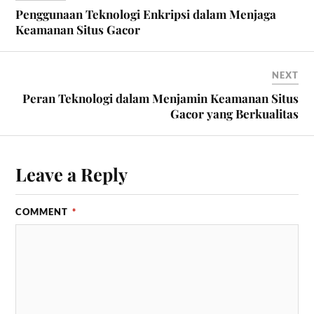
Penggunaan Teknologi Enkripsi dalam Menjaga
Keamanan Situs Gacor
NEXT
Peran Teknologi dalam Menjamin Keamanan Situs
Gacor yang Berkualitas
Leave a Reply
COMMENT
*