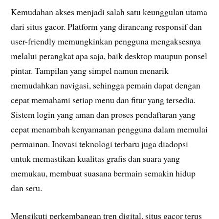
Kemudahan akses menjadi salah satu keunggulan utama
dari situs gacor. Platform yang dirancang responsif dan
user-friendly memungkinkan pengguna mengaksesnya
melalui perangkat apa saja, baik desktop maupun ponsel
pintar. Tampilan yang simpel namun menarik
memudahkan navigasi, sehingga pemain dapat dengan
cepat memahami setiap menu dan fitur yang tersedia.
Sistem login yang aman dan proses pendaftaran yang
cepat menambah kenyamanan pengguna dalam memulai
permainan. Inovasi teknologi terbaru juga diadopsi
untuk memastikan kualitas grafis dan suara yang
memukau, membuat suasana bermain semakin hidup
dan seru.
Mengikuti perkembangan tren digital, situs gacor terus