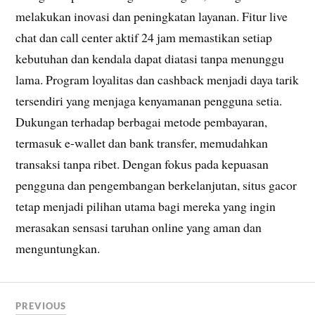
melakukan inovasi dan peningkatan layanan. Fitur live
chat dan call center aktif 24 jam memastikan setiap
kebutuhan dan kendala dapat diatasi tanpa menunggu
lama. Program loyalitas dan cashback menjadi daya tarik
tersendiri yang menjaga kenyamanan pengguna setia.
Dukungan terhadap berbagai metode pembayaran,
termasuk e-wallet dan bank transfer, memudahkan
transaksi tanpa ribet. Dengan fokus pada kepuasan
pengguna dan pengembangan berkelanjutan, situs gacor
tetap menjadi pilihan utama bagi mereka yang ingin
merasakan sensasi taruhan online yang aman dan
menguntungkan.
PREVIOUS