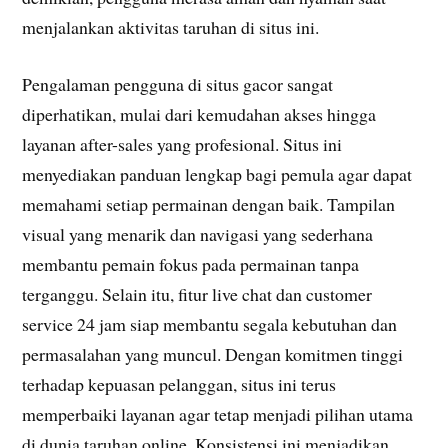
menjalankan aktivitas taruhan di situs ini.
Pengalaman pengguna di situs gacor sangat
diperhatikan, mulai dari kemudahan akses hingga
layanan after-sales yang profesional. Situs ini
menyediakan panduan lengkap bagi pemula agar dapat
memahami setiap permainan dengan baik. Tampilan
visual yang menarik dan navigasi yang sederhana
membantu pemain fokus pada permainan tanpa
terganggu. Selain itu, fitur live chat dan customer
service 24 jam siap membantu segala kebutuhan dan
permasalahan yang muncul. Dengan komitmen tinggi
terhadap kepuasan pelanggan, situs ini terus
memperbaiki layanan agar tetap menjadi pilihan utama
di dunia taruhan online. Konsistensi ini menjadikan