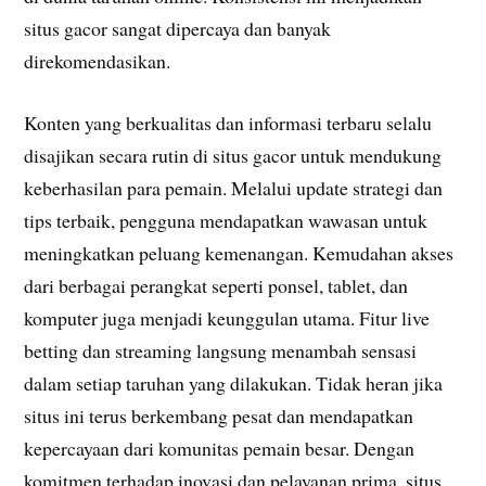
situs gacor sangat dipercaya dan banyak
direkomendasikan.
Konten yang berkualitas dan informasi terbaru selalu
disajikan secara rutin di situs gacor untuk mendukung
keberhasilan para pemain. Melalui update strategi dan
tips terbaik, pengguna mendapatkan wawasan untuk
meningkatkan peluang kemenangan. Kemudahan akses
dari berbagai perangkat seperti ponsel, tablet, dan
komputer juga menjadi keunggulan utama. Fitur live
betting dan streaming langsung menambah sensasi
dalam setiap taruhan yang dilakukan. Tidak heran jika
situs ini terus berkembang pesat dan mendapatkan
kepercayaan dari komunitas pemain besar. Dengan
komitmen terhadap inovasi dan pelayanan prima, situs