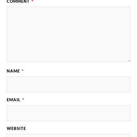
COMMENT
*
NAME
*
EMAIL
*
WEBSITE