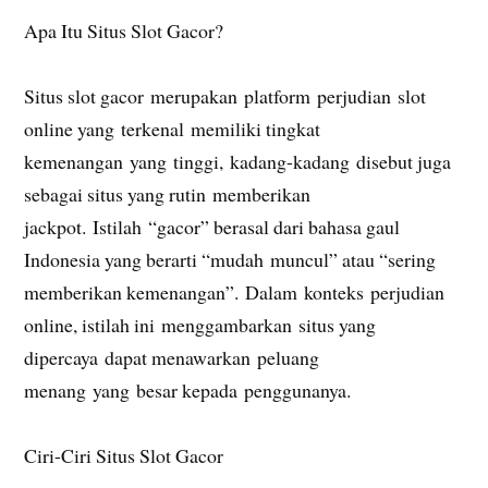
Apa Itu Situs Slot Gacor?
Situs slot gacor merupakan platform perjudian slot
online yang terkenal memiliki tingkat
kemenangan yang tinggi, kadang-kadang disebut juga
sebagai situs yang rutin memberikan
jackpot. Istilah “gacor” berasal dari bahasa gaul
Indonesia yang berarti “mudah muncul” atau “sering
memberikan kemenangan”. Dalam konteks perjudian
online, istilah ini menggambarkan situs yang
dipercaya dapat menawarkan peluang
menang yang besar kepada penggunanya.
Ciri-Ciri Situs Slot Gacor