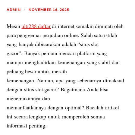
ADMIN
NOVEMBER 16, 2025
Mesin
ulti288 daftar
di internet semakin diminati oleh
para penggemar perjudian online. Salah satu istilah
yang banyak dibicarakan adalah “situs slot
gacor”. Banyak pemain mencari platform yang
mampu menghadirkan kemenangan yang stabil dan
peluang besar untuk meraih
kemenangan. Namun, apa yang sebenarnya dimaksud
dengan situs slot gacor? Bagaimana Anda bisa
menemukannya dan
memanfaatkannya dengan optimal? Bacalah artikel
ini secara lengkap untuk memperoleh semua
informasi penting.