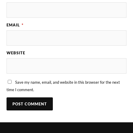
EMAIL
*
WEBSITE
Save my name, email, and website in this browser for the next
time I comment.