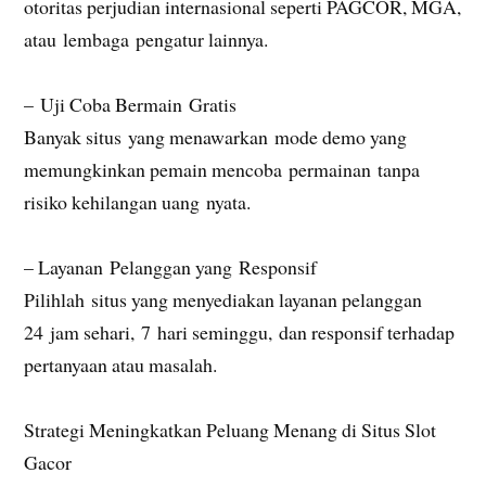
otoritas perjudian internasional seperti PAGCOR, MGA,
atau lembaga pengatur lainnya.
– Uji Coba Bermain Gratis
Banyak situs yang menawarkan mode demo yang
memungkinkan pemain mencoba permainan tanpa
risiko kehilangan uang nyata.
– Layanan Pelanggan yang Responsif
Pilihlah situs yang menyediakan layanan pelanggan
24 jam sehari, 7 hari seminggu, dan responsif terhadap
pertanyaan atau masalah.
Strategi Meningkatkan Peluang Menang di Situs Slot
Gacor