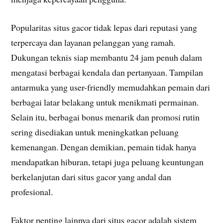
Popularitas situs gacor tidak lepas dari reputasi yang
terpercaya dan layanan pelanggan yang ramah.
Dukungan teknis siap membantu 24 jam penuh dalam
mengatasi berbagai kendala dan pertanyaan. Tampilan
antarmuka yang user-friendly memudahkan pemain dari
berbagai latar belakang untuk menikmati permainan.
Selain itu, berbagai bonus menarik dan promosi rutin
sering disediakan untuk meningkatkan peluang
kemenangan. Dengan demikian, pemain tidak hanya
mendapatkan hiburan, tetapi juga peluang keuntungan
berkelanjutan dari situs gacor yang andal dan
profesional.
Faktor penting lainnya dari situs gacor adalah sistem