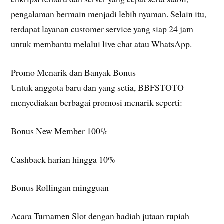
pengalaman bermain menjadi lebih nyaman. Selain itu,
terdapat layanan customer service yang siap 24 jam
untuk membantu melalui live chat atau WhatsApp.
Promo Menarik dan Banyak Bonus
Untuk anggota baru dan yang setia, BBFSTOTO
menyediakan berbagai promosi menarik seperti:
Bonus New Member 100%
Cashback harian hingga 10%
Bonus Rollingan mingguan
Acara Turnamen Slot dengan hadiah jutaan rupiah