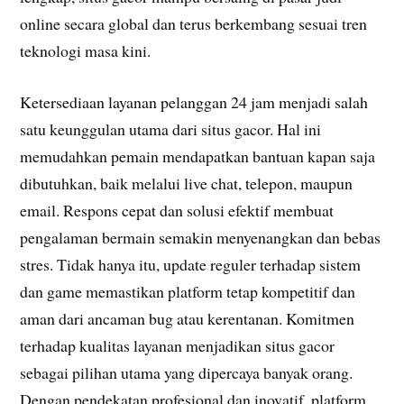
online secara global dan terus berkembang sesuai tren
teknologi masa kini.
Ketersediaan layanan pelanggan 24 jam menjadi salah
satu keunggulan utama dari situs gacor. Hal ini
memudahkan pemain mendapatkan bantuan kapan saja
dibutuhkan, baik melalui live chat, telepon, maupun
email. Respons cepat dan solusi efektif membuat
pengalaman bermain semakin menyenangkan dan bebas
stres. Tidak hanya itu, update reguler terhadap sistem
dan game memastikan platform tetap kompetitif dan
aman dari ancaman bug atau kerentanan. Komitmen
terhadap kualitas layanan menjadikan situs gacor
sebagai pilihan utama yang dipercaya banyak orang.
Dengan pendekatan profesional dan inovatif, platform