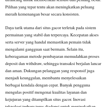
Pilihan yang tepat tentu akan meningkatkan peluang
meraih kemenangan besar secara konsisten.
Daya tarik utama dari situs gacor terletak pada sistem
permainan yang stabil dan terpercaya. Kecepatan akses
serta server yang handal memastikan pemain tidak
mengalami gangguan saat bermain. Selain itu,
keberagaman metode pembayaran memudahkan proses
deposit dan withdraw, sehingga transaksi berjalan lancar
dan aman. Dukungan pelanggan yang responsif juga
menjadi keunggulan, membantu menyelesaikan
berbagai kendala dengan cepat. Banyak pengguna
mengulas positif mengenai kualitas layanan dan
kejujuran yang ditampilkan situs gacor. Inovasi
teknologi terbaru terus diadopsi untuk meningkatkan