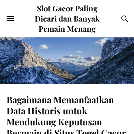
Slot Gacor Paling
Dicari dan Banyak
Pemain Menang
Bagaimana Memanfaatkan
Data Historis untuk
Mendukung Keputusan
Bermain di Situs Togel Gacor