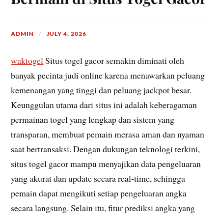
ADMIN
JULY 4, 2026
waktogel
Situs togel gacor semakin diminati oleh
banyak pecinta judi online karena menawarkan peluang
kemenangan yang tinggi dan peluang jackpot besar.
Keunggulan utama dari situs ini adalah keberagaman
permainan togel yang lengkap dan sistem yang
transparan, membuat pemain merasa aman dan nyaman
saat bertransaksi. Dengan dukungan teknologi terkini,
situs togel gacor mampu menyajikan data pengeluaran
yang akurat dan update secara real-time, sehingga
pemain dapat mengikuti setiap pengeluaran angka
secara langsung. Selain itu, fitur prediksi angka yang