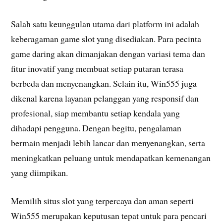
Salah satu keunggulan utama dari platform ini adalah
keberagaman game slot yang disediakan. Para pecinta
game daring akan dimanjakan dengan variasi tema dan
fitur inovatif yang membuat setiap putaran terasa
berbeda dan menyenangkan. Selain itu, Win555 juga
dikenal karena layanan pelanggan yang responsif dan
profesional, siap membantu setiap kendala yang
dihadapi pengguna. Dengan begitu, pengalaman
bermain menjadi lebih lancar dan menyenangkan, serta
meningkatkan peluang untuk mendapatkan kemenangan
yang diimpikan.
Memilih situs slot yang terpercaya dan aman seperti
Win555 merupakan keputusan tepat untuk para pencari