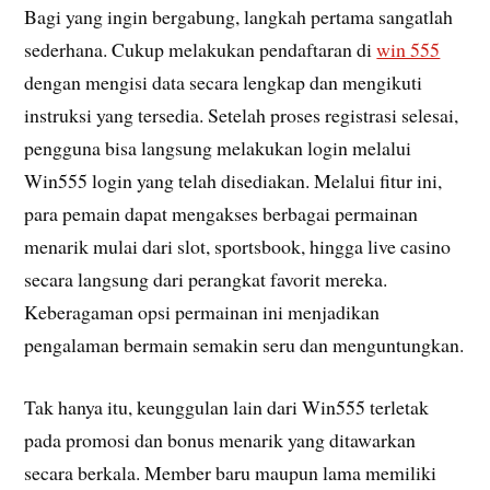
Bagi yang ingin bergabung, langkah pertama sangatlah
sederhana. Cukup melakukan pendaftaran di
win 555
dengan mengisi data secara lengkap dan mengikuti
instruksi yang tersedia. Setelah proses registrasi selesai,
pengguna bisa langsung melakukan login melalui
Win555 login yang telah disediakan. Melalui fitur ini,
para pemain dapat mengakses berbagai permainan
menarik mulai dari slot, sportsbook, hingga live casino
secara langsung dari perangkat favorit mereka.
Keberagaman opsi permainan ini menjadikan
pengalaman bermain semakin seru dan menguntungkan.
Tak hanya itu, keunggulan lain dari Win555 terletak
pada promosi dan bonus menarik yang ditawarkan
secara berkala. Member baru maupun lama memiliki