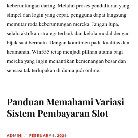
keberuntungan daring. Melalui proses pendaftaran yang
simpel dan login yang cepat, pengguna dapat langsung
memutar roda keberuntungan mereka. Jangan lupa,
selalu aktifkan strategi terbaik dan kelola modal dengan
bijak saat bermain. Dengan komitmen pada kualitas dan
keamanan, Win555 tetap menjadi pilihan utama bagi
mereka yang ingin menantikan kemenangan besar dan
sensasi tak terlupakan di dunia judi online.
Panduan Memahami Variasi
Sistem Pembayaran Slot
ADMIN
FEBRUARY 6, 2026