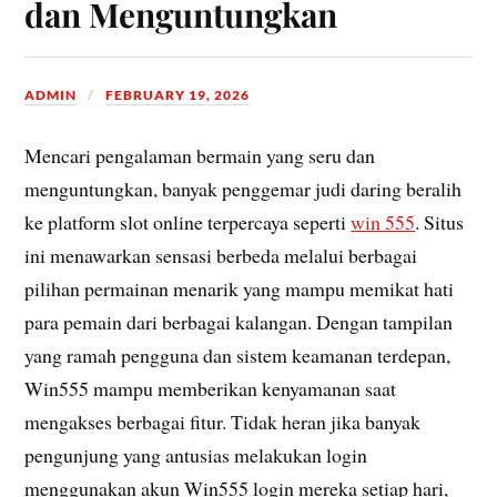
dan Menguntungkan
ADMIN
FEBRUARY 19, 2026
Mencari pengalaman bermain yang seru dan
menguntungkan, banyak penggemar judi daring beralih
ke platform slot online terpercaya seperti
win 555
. Situs
ini menawarkan sensasi berbeda melalui berbagai
pilihan permainan menarik yang mampu memikat hati
para pemain dari berbagai kalangan. Dengan tampilan
yang ramah pengguna dan sistem keamanan terdepan,
Win555 mampu memberikan kenyamanan saat
mengakses berbagai fitur. Tidak heran jika banyak
pengunjung yang antusias melakukan login
menggunakan akun Win555 login mereka setiap hari,