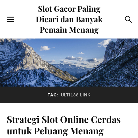
Slot Gacor Paling
Dicari dan Banyak
Pemain Menang
TAG:
ULTI188 LINK
Strategi Slot Online Cerdas
untuk Peluang Menang