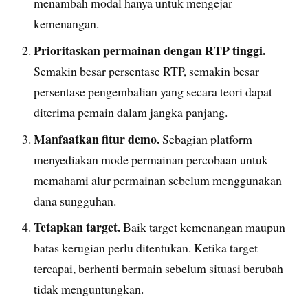
menambah modal hanya untuk mengejar
kemenangan.
Prioritaskan permainan dengan RTP tinggi.
Semakin besar persentase RTP, semakin besar
persentase pengembalian yang secara teori dapat
diterima pemain dalam jangka panjang.
Manfaatkan fitur demo.
Sebagian platform
menyediakan mode permainan percobaan untuk
memahami alur permainan sebelum menggunakan
dana sungguhan.
Tetapkan target.
Baik target kemenangan maupun
batas kerugian perlu ditentukan. Ketika target
tercapai, berhenti bermain sebelum situasi berubah
tidak menguntungkan.