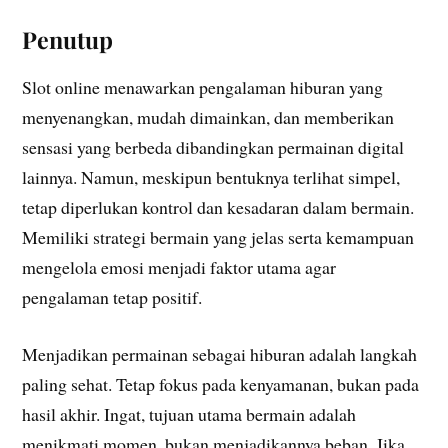
Penutup
Slot online menawarkan pengalaman hiburan yang
menyenangkan, mudah dimainkan, dan memberikan
sensasi yang berbeda dibandingkan permainan digital
lainnya. Namun, meskipun bentuknya terlihat simpel,
tetap diperlukan kontrol dan kesadaran dalam bermain.
Memiliki strategi bermain yang jelas serta kemampuan
mengelola emosi menjadi faktor utama agar
pengalaman tetap positif.
Menjadikan permainan sebagai hiburan adalah langkah
paling sehat. Tetap fokus pada kenyamanan, bukan pada
hasil akhir. Ingat, tujuan utama bermain adalah
menikmati momen, bukan menjadikannya beban. Jika