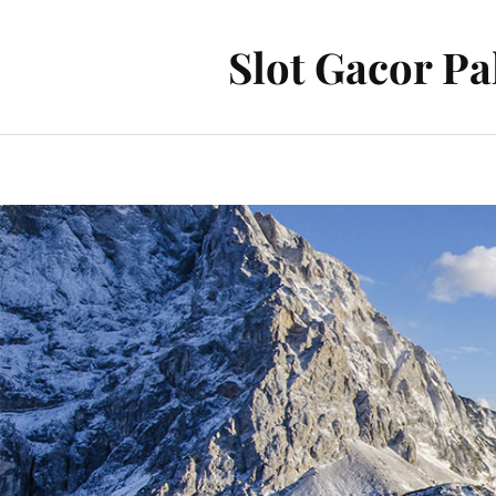
Slot Gacor P