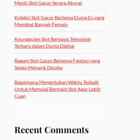
Mesin Slot Gacor Secara Akurat
Koleksi Slot Gacor Bertema Dunia Es yang
Memikat Banyak Pemain
Keunggulan Slot Berbasis Teknologi
Terbaru dalam Dunia Digital
Ragam Slot Gacor Bertema Fantasi yang
Selalu Menarik Dicoba
Bagaimana Menentukan Waktu Terbaik
Untuk Memulai Bermain Slot Agar Lebih
Cuan
Recent Comments