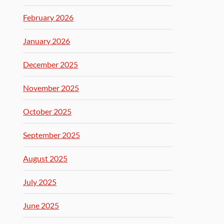
February 2026
January 2026
December 2025
November 2025
October 2025
September 2025
August 2025
July 2025
June 2025