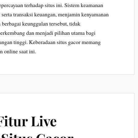
ercayaan terhadap situs ini. Sistem keamanan
i serta transaksi keuangan, menjamin kenyamanan
berbagai keunggulan tersebut, tidak
 berkembang dan menjadi pilihan utama bagi
ngan tinggi. Keberadaan situs gacor memang
 online saat ini.
itur Live