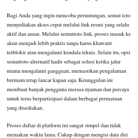
Bagi Anda yang ingin mencoba peruntungan, semut toto
menyediakan akses cepat melalui link resmi yang selalu
aktif dan aman. Melalui semuttoto link, proses masuk ke
akun menjadi lebih praktis tanpa harus khawatir
terblokir atau mengalami kendala teknis. Selain itu, opsi
semuttoto alternatif hadir sebagai solusi ketika jalur
utama mengalami gangguan, memastikan pengalaman
bermain tetap lancar kapan saja. Keunggulan ini
membuat banyak pengguna merasa nyaman dan percaya
untuk terus berpartisipasi dalam berbagai permainan
yang disediakan.
Proses daftar di platform ini sangat simpel dan tidak
memakan waktu lama. Cukup dengan mengisi data diri