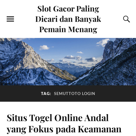
Slot Gacor Paling
Dicari dan Banyak
Pemain Menang
TAG:
SEMUTTOTO LOGIN
Situs Togel Online Andal
yang Fokus pada Keamanan