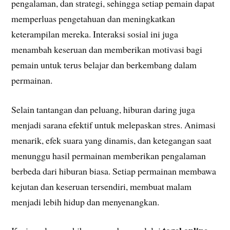
pengalaman, dan strategi, sehingga setiap pemain dapat
memperluas pengetahuan dan meningkatkan
keterampilan mereka. Interaksi sosial ini juga
menambah keseruan dan memberikan motivasi bagi
pemain untuk terus belajar dan berkembang dalam
permainan.
Selain tantangan dan peluang, hiburan daring juga
menjadi sarana efektif untuk melepaskan stres. Animasi
menarik, efek suara yang dinamis, dan ketegangan saat
menunggu hasil permainan memberikan pengalaman
berbeda dari hiburan biasa. Setiap permainan membawa
kejutan dan keseruan tersendiri, membuat malam
menjadi lebih hidup dan menyenangkan.