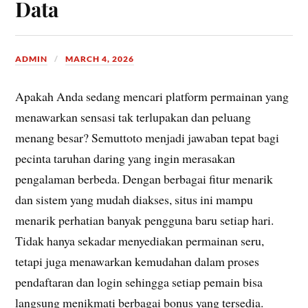
Data
ADMIN
MARCH 4, 2026
Apakah Anda sedang mencari platform permainan yang
menawarkan sensasi tak terlupakan dan peluang
menang besar? Semuttoto menjadi jawaban tepat bagi
pecinta taruhan daring yang ingin merasakan
pengalaman berbeda. Dengan berbagai fitur menarik
dan sistem yang mudah diakses, situs ini mampu
menarik perhatian banyak pengguna baru setiap hari.
Tidak hanya sekadar menyediakan permainan seru,
tetapi juga menawarkan kemudahan dalam proses
pendaftaran dan login sehingga setiap pemain bisa
langsung menikmati berbagai bonus yang tersedia.