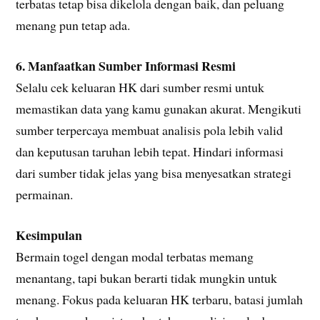
terbatas tetap bisa dikelola dengan baik, dan peluang
menang pun tetap ada.
6. Manfaatkan Sumber Informasi Resmi
Selalu cek keluaran HK dari sumber resmi untuk
memastikan data yang kamu gunakan akurat. Mengikuti
sumber terpercaya membuat analisis pola lebih valid
dan keputusan taruhan lebih tepat. Hindari informasi
dari sumber tidak jelas yang bisa menyesatkan strategi
permainan.
Kesimpulan
Bermain togel dengan modal terbatas memang
menantang, tapi bukan berarti tidak mungkin untuk
menang. Fokus pada keluaran HK terbaru, batasi jumlah