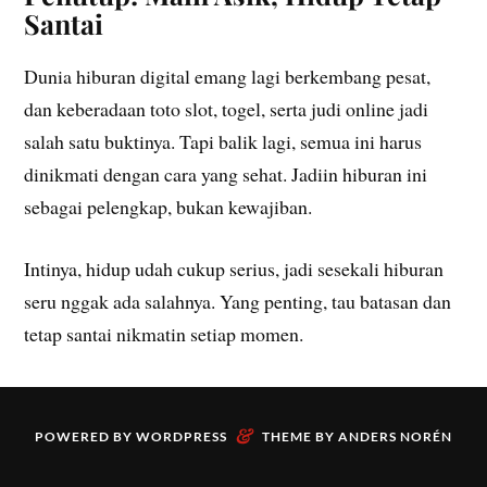
Santai
Dunia hiburan digital emang lagi berkembang pesat,
dan keberadaan toto slot, togel, serta judi online jadi
salah satu buktinya. Tapi balik lagi, semua ini harus
dinikmati dengan cara yang sehat. Jadiin hiburan ini
sebagai pelengkap, bukan kewajiban.
Intinya, hidup udah cukup serius, jadi sesekali hiburan
seru nggak ada salahnya. Yang penting, tau batasan dan
tetap santai nikmatin setiap momen.
&
POWERED BY
WORDPRESS
THEME BY
ANDERS NORÉN