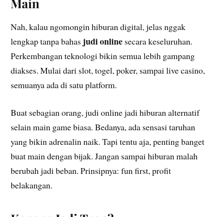
Main
Nah, kalau ngomongin hiburan digital, jelas nggak
judi online
lengkap tanpa bahas
secara keseluruhan.
Perkembangan teknologi bikin semua lebih gampang
diakses. Mulai dari slot, togel, poker, sampai live casino,
semuanya ada di satu platform.
Buat sebagian orang, judi online jadi hiburan alternatif
selain main game biasa. Bedanya, ada sensasi taruhan
yang bikin adrenalin naik. Tapi tentu aja, penting banget
buat main dengan bijak. Jangan sampai hiburan malah
berubah jadi beban. Prinsipnya: fun first, profit
belakangan.