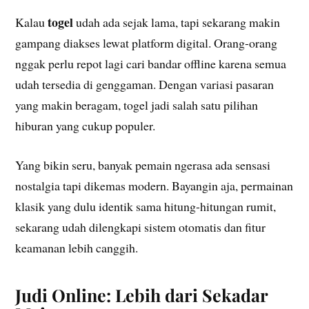
togel
Kalau
udah ada sejak lama, tapi sekarang makin
gampang diakses lewat platform digital. Orang-orang
nggak perlu repot lagi cari bandar offline karena semua
udah tersedia di genggaman. Dengan variasi pasaran
yang makin beragam, togel jadi salah satu pilihan
hiburan yang cukup populer.
Yang bikin seru, banyak pemain ngerasa ada sensasi
nostalgia tapi dikemas modern. Bayangin aja, permainan
klasik yang dulu identik sama hitung-hitungan rumit,
sekarang udah dilengkapi sistem otomatis dan fitur
keamanan lebih canggih.
Judi Online: Lebih dari Sekadar