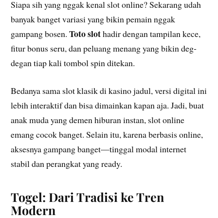
Siapa sih yang nggak kenal slot online? Sekarang udah
banyak banget variasi yang bikin pemain nggak
Toto slot
gampang bosen.
hadir dengan tampilan kece,
fitur bonus seru, dan peluang menang yang bikin deg-
degan tiap kali tombol spin ditekan.
Bedanya sama slot klasik di kasino jadul, versi digital ini
lebih interaktif dan bisa dimainkan kapan aja. Jadi, buat
anak muda yang demen hiburan instan, slot online
emang cocok banget. Selain itu, karena berbasis online,
aksesnya gampang banget—tinggal modal internet
stabil dan perangkat yang ready.
Togel: Dari Tradisi ke Tren
Modern