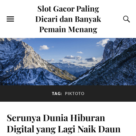
Slot Gacor Paling
Dicari dan Banyak
Pemain Menang
TAG:
PIKTOTO
Serunya Dunia Hiburan
Digital yang Lagi Naik Daun