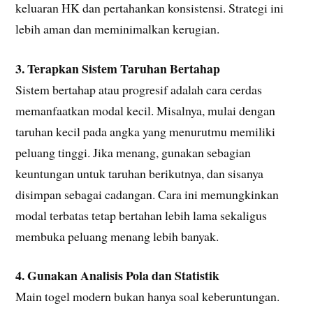
keluaran HK dan pertahankan konsistensi. Strategi ini
lebih aman dan meminimalkan kerugian.
3. Terapkan Sistem Taruhan Bertahap
Sistem bertahap atau progresif adalah cara cerdas
memanfaatkan modal kecil. Misalnya, mulai dengan
taruhan kecil pada angka yang menurutmu memiliki
peluang tinggi. Jika menang, gunakan sebagian
keuntungan untuk taruhan berikutnya, dan sisanya
disimpan sebagai cadangan. Cara ini memungkinkan
modal terbatas tetap bertahan lebih lama sekaligus
membuka peluang menang lebih banyak.
4. Gunakan Analisis Pola dan Statistik
Main togel modern bukan hanya soal keberuntungan.