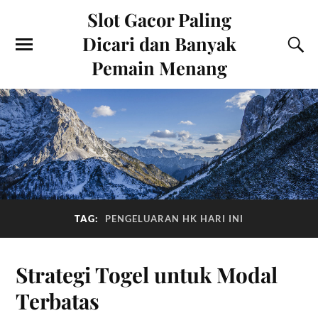
Slot Gacor Paling
Dicari dan Banyak
Pemain Menang
TAG:
PENGELUARAN HK HARI INI
Strategi Togel untuk Modal
Terbatas