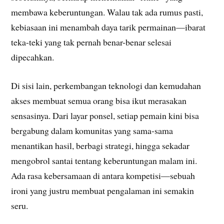
membawa keberuntungan. Walau tak ada rumus pasti,
kebiasaan ini menambah daya tarik permainan—ibarat
teka-teki yang tak pernah benar-benar selesai
dipecahkan.
Di sisi lain, perkembangan teknologi dan kemudahan
akses membuat semua orang bisa ikut merasakan
sensasinya. Dari layar ponsel, setiap pemain kini bisa
bergabung dalam komunitas yang sama-sama
menantikan hasil, berbagi strategi, hingga sekadar
mengobrol santai tentang keberuntungan malam ini.
Ada rasa kebersamaan di antara kompetisi—sebuah
ironi yang justru membuat pengalaman ini semakin
seru.