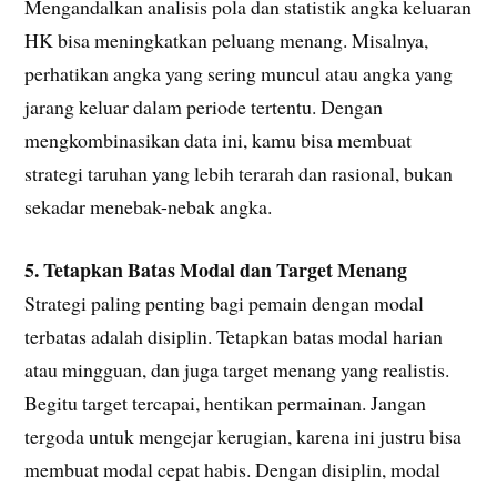
Mengandalkan analisis pola dan statistik angka keluaran
HK bisa meningkatkan peluang menang. Misalnya,
perhatikan angka yang sering muncul atau angka yang
jarang keluar dalam periode tertentu. Dengan
mengkombinasikan data ini, kamu bisa membuat
strategi taruhan yang lebih terarah dan rasional, bukan
sekadar menebak-nebak angka.
5. Tetapkan Batas Modal dan Target Menang
Strategi paling penting bagi pemain dengan modal
terbatas adalah disiplin. Tetapkan batas modal harian
atau mingguan, dan juga target menang yang realistis.
Begitu target tercapai, hentikan permainan. Jangan
tergoda untuk mengejar kerugian, karena ini justru bisa
membuat modal cepat habis. Dengan disiplin, modal