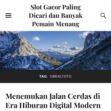
Slot Gacor Paling
Dicari dan Banyak
Pemain Menang
TAG:
OBRALTOTO
Menemukan Jalan Cerdas di
Era Hiburan Digital Modern