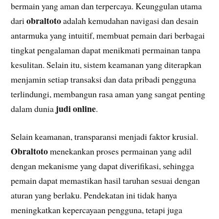
bermain yang aman dan terpercaya. Keunggulan utama
obraltoto
dari
adalah kemudahan navigasi dan desain
antarmuka yang intuitif, membuat pemain dari berbagai
tingkat pengalaman dapat menikmati permainan tanpa
kesulitan. Selain itu, sistem keamanan yang diterapkan
menjamin setiap transaksi dan data pribadi pengguna
terlindungi, membangun rasa aman yang sangat penting
judi online
dalam dunia
.
Selain keamanan, transparansi menjadi faktor krusial.
Obraltoto
menekankan proses permainan yang adil
dengan mekanisme yang dapat diverifikasi, sehingga
pemain dapat memastikan hasil taruhan sesuai dengan
aturan yang berlaku. Pendekatan ini tidak hanya
meningkatkan kepercayaan pengguna, tetapi juga