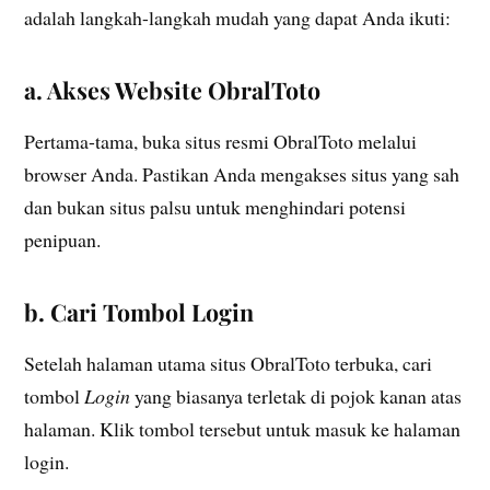
adalah langkah-langkah mudah yang dapat Anda ikuti:
a. Akses Website ObralToto
Pertama-tama, buka situs resmi ObralToto melalui
browser Anda. Pastikan Anda mengakses situs yang sah
dan bukan situs palsu untuk menghindari potensi
penipuan.
b. Cari Tombol Login
Setelah halaman utama situs ObralToto terbuka, cari
tombol
Login
yang biasanya terletak di pojok kanan atas
halaman. Klik tombol tersebut untuk masuk ke halaman
login.