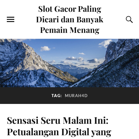
Slot Gacor Paling
Dicari dan Banyak
Pemain Menang
TAG:
MURAH4D
Sensasi Seru Malam Ini:
Petualangan Digital yang