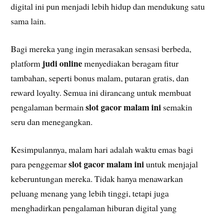
digital ini pun menjadi lebih hidup dan mendukung satu
sama lain.
Bagi mereka yang ingin merasakan sensasi berbeda,
judi online
platform
menyediakan beragam fitur
tambahan, seperti bonus malam, putaran gratis, dan
reward loyalty. Semua ini dirancang untuk membuat
slot gacor malam ini
pengalaman bermain
semakin
seru dan menegangkan.
Kesimpulannya, malam hari adalah waktu emas bagi
slot gacor malam ini
para penggemar
untuk menjajal
keberuntungan mereka. Tidak hanya menawarkan
peluang menang yang lebih tinggi, tetapi juga
menghadirkan pengalaman hiburan digital yang