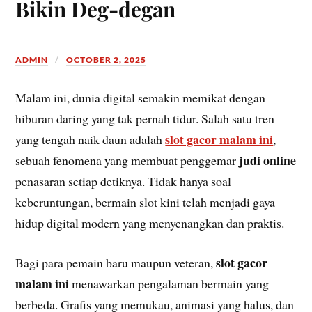
Bikin Deg-degan
ADMIN
OCTOBER 2, 2025
Malam ini, dunia digital semakin memikat dengan
hiburan daring yang tak pernah tidur. Salah satu tren
slot gacor malam ini
yang tengah naik daun adalah
,
judi online
sebuah fenomena yang membuat penggemar
penasaran setiap detiknya. Tidak hanya soal
keberuntungan, bermain slot kini telah menjadi gaya
hidup digital modern yang menyenangkan dan praktis.
slot gacor
Bagi para pemain baru maupun veteran,
malam ini
menawarkan pengalaman bermain yang
berbeda. Grafis yang memukau, animasi yang halus, dan