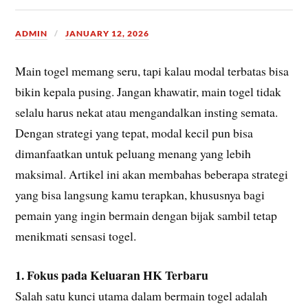
ADMIN
JANUARY 12, 2026
Main togel memang seru, tapi kalau modal terbatas bisa
bikin kepala pusing. Jangan khawatir, main togel tidak
selalu harus nekat atau mengandalkan insting semata.
Dengan strategi yang tepat, modal kecil pun bisa
dimanfaatkan untuk peluang menang yang lebih
maksimal. Artikel ini akan membahas beberapa strategi
yang bisa langsung kamu terapkan, khususnya bagi
pemain yang ingin bermain dengan bijak sambil tetap
menikmati sensasi togel.
1. Fokus pada Keluaran HK Terbaru
Salah satu kunci utama dalam bermain togel adalah