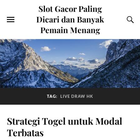
Slot Gacor Paling
Dicari dan Banyak
Pemain Menang
TAG:
LIVE DRAW HK
Strategi Togel untuk Modal
Terbatas