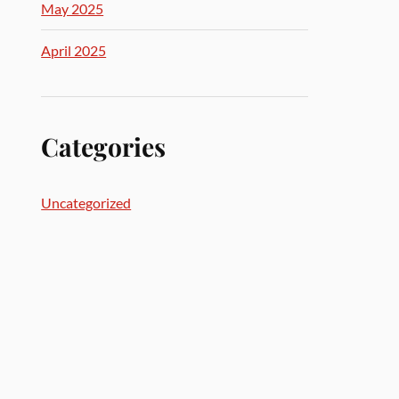
May 2025
April 2025
Categories
Uncategorized