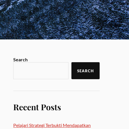
Search
SEARCH
Recent Posts
Pelajari Strategi Terbukti Mendapatkan