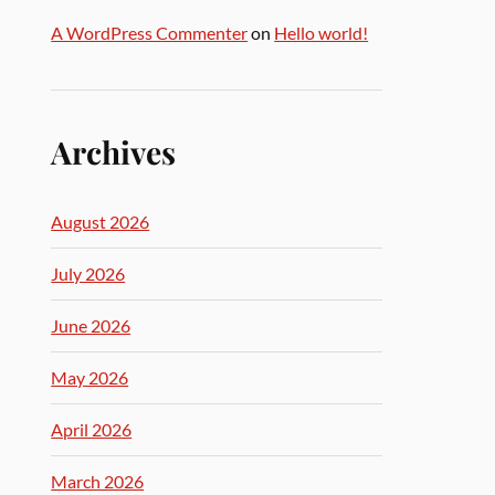
A WordPress Commenter
on
Hello world!
Archives
August 2026
July 2026
June 2026
May 2026
April 2026
March 2026