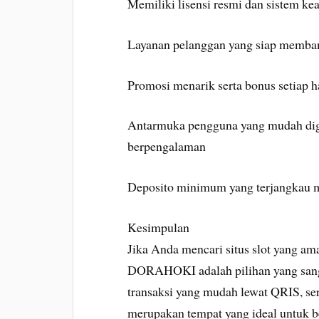
Memiliki lisensi resmi dan sistem ke
Layanan pelanggan yang siap memban
Promosi menarik serta bonus setiap h
Antarmuka pengguna yang mudah dig
berpengalaman
Deposito minimum yang terjangkau 
Kesimpulan
Jika Anda mencari situs slot yang a
DORAHOKI adalah pilihan yang sangat
transaksi yang mudah lewat QRIS, se
merupakan tempat yang ideal untuk be