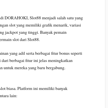
a di DORAHOKI, Slot88 menjadi salah satu yang
engan slot yang memiliki grafik menarik, variasi
ng jackpot yang tinggi. Banyak pemain
rmain slot dari Slot88.
an yang adil serta berbagai fitur bonus seperti
i dari berbagai fitur ini jelas meningkatkan
n untuk mereka yang baru bergabung.
t biasa. Platform ini memiliki banyak
tara lain: