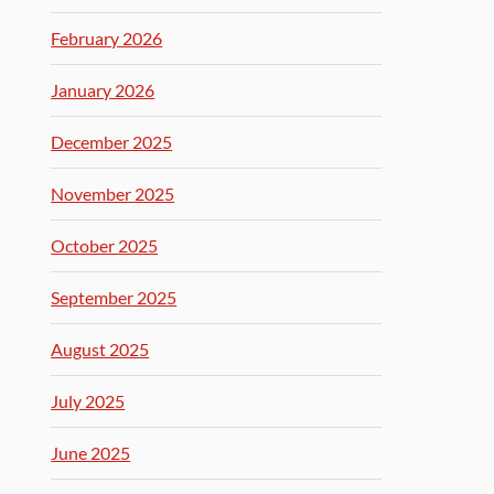
February 2026
January 2026
December 2025
November 2025
October 2025
September 2025
August 2025
July 2025
June 2025