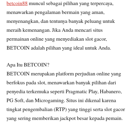
betcoin88
muncul sebagai pilihan yang terpercaya,
menawarkan pengalaman bermain yang aman,
menyenangkan, dan tentunya banyak peluang untuk
meraih kemenangan. Jika Anda mencari situs
permainan online yang menyediakan slot gacor,
BETCOIN adalah pilihan yang ideal untuk Anda.
Apa Itu BETCOIN?
BETCOIN merupakan platform perjudian online yang
berfokus pada slot, menawarkan banyak pilihan dari
penyedia terkemuka seperti Pragmatic Play, Habanero,
PG Soft, dan Microgaming. Situs ini dikenal karena
tingkat pengembalian (RTP) yang tinggi serta slot gacor
yang sering memberikan jackpot besar kepada pemain.