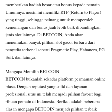
memberikan hadiah besar atau bonus kepada pemain.
Umumnya, mesin ini memiliki RTP (Return to Player)
yang tinggi, sehingga peluang untuk memperoleh
kemenangan dan bonus jauh lebih baik dibandingkan
jenis slot lainnya. Di BETCOIN, Anda akan
menemukan banyak pilihan slot gacor terbaru dari
penyedia terkenal seperti Pragmatic Play, Habanero, PG
Soft, dan lainnya.
Mengapa Memilih BETCOIN
BETCOIN bukanlah sekadar platform permainan online
biasa. Dengan reputasi yang solid dan layanan
profesional, situs ini telah menjadi pilihan favorit bagi
ribuan pemain di Indonesia. Berikut adalah beberapa
alasan mengapa BETCOIN menjadi pilihan terbaik