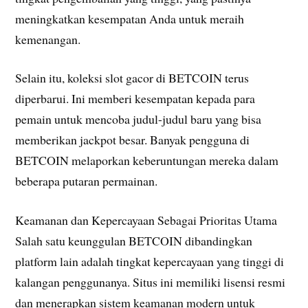
meningkatkan kesempatan Anda untuk meraih
kemenangan.
Selain itu, koleksi slot gacor di BETCOIN terus
diperbarui. Ini memberi kesempatan kepada para
pemain untuk mencoba judul-judul baru yang bisa
memberikan jackpot besar. Banyak pengguna di
BETCOIN melaporkan keberuntungan mereka dalam
beberapa putaran permainan.
Keamanan dan Kepercayaan Sebagai Prioritas Utama
Salah satu keunggulan BETCOIN dibandingkan
platform lain adalah tingkat kepercayaan yang tinggi di
kalangan penggunanya. Situs ini memiliki lisensi resmi
dan menerapkan sistem keamanan modern untuk