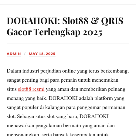
DORAHOKI: Slot88 & QRIS
Gacor Terlengkap 2025
ADMIN
MAY 18, 2025
Dalam industri perjudian online yang terus berkembang,
sangat penting bagi para pemain untuk menemukan
situs
slot88 resmi
yang aman dan memberikan peluang
menang yang baik. DORAHOKI adalah platform yang
sangat populer di kalangan para penggemar permainan
slot. Sebagai situs slot yang baru, DORAHOKI
menawarkan pengalaman bermain yang aman dan
menyenangkan, serta banyak kesempatan untuk