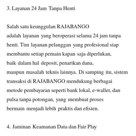
3. Layanan 24 Jam Tanpa Henti
Salah satu keunggulan RAJABANGO
adalah layanan yang beroperasi selama 24 jam tanpa
henti. Tim layanan pelanggan yang profesional siap
membantu setiap pemain kapan saja diperlukan,
baik dalam hal deposit, penarikan dana,
maupun masalah teknis lainnya. Di samping itu, sistem
transaksi di RAJABANGO mendukung berbagai
metode pembayaran seperti bank lokal, e-wallet, dan
pulsa tanpa potongan, yang membuat proses
bermain menjadi lebih praktis dan efisien.
4. Jaminan Keamanan Data dan Fair Play