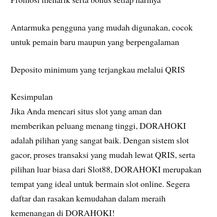
Antarmuka pengguna yang mudah digunakan, cocok
untuk pemain baru maupun yang berpengalaman
Deposito minimum yang terjangkau melalui QRIS
Kesimpulan
Jika Anda mencari situs slot yang aman dan
memberikan peluang menang tinggi, DORAHOKI
adalah pilihan yang sangat baik. Dengan sistem slot
gacor, proses transaksi yang mudah lewat QRIS, serta
pilihan luar biasa dari Slot88, DORAHOKI merupakan
tempat yang ideal untuk bermain slot online. Segera
daftar dan rasakan kemudahan dalam meraih
kemenangan di DORAHOKI!