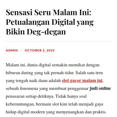
Sensasi Seru Malam Ini:
Petualangan Digital yang
Bikin Deg-degan
ADMIN
OCTOBER 2, 2025
Malam ini, dunia digital semakin memikat dengan
hiburan daring yang tak pernah tidur. Salah satu tren
slot gacor malam ini
yang tengah naik daun adalah
,
judi online
sebuah fenomena yang membuat penggemar
penasaran setiap detiknya. Tidak hanya soal
keberuntungan, bermain slot kini telah menjadi gaya
hidup digital modern yang menyenangkan dan praktis.