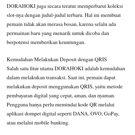
DORAHOKI juga secara teratur memperbarui koleksi
slot-nya dengan judul-judul terbaru. Hal ini membuat
pemain tidak akan merasa bosan, karena selalu ada
permainan baru yang menarik untuk dicoba dan
berpotensi memberikan keuntungan.
Kemudahan Melakukan Deposit dengan QRIS
Salah satu fitur utama DORAHOKI adalah kemudahan
dalam melakukan transaksi. Saat ini, pemain dapat
melakukan deposit menggunakan QRIS, yaitu metode
pembayaran digital yang cepat, aman, dan nyaman.
Pengguna hanya perlu memindai kode QR melalui
aplikasi dompet digital seperti DANA, OVO, GoPay,
atau melalui mobile banking.