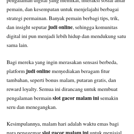
pemain, dan kesempatan untuk menjelajahi berbagai
strategi permainan. Banyak pemain berbagi tips, trik,
judi online
dan insight seputar
, sehingga komunitas
digital ini pun menjadi lebih hidup dan mendukung satu
sama lain.
Bagi mereka yang ingin merasakan sensasi berbeda,
judi online
platform
menyediakan beragam fitur
tambahan, seperti bonus malam, putaran gratis, dan
reward loyalty. Semua ini dirancang untuk membuat
slot gacor malam ini
pengalaman bermain
semakin
seru dan menegangkan.
Kesimpulannya, malam hari adalah waktu emas bagi
slot gacor malam ini
para penggemar
untuk menjajal