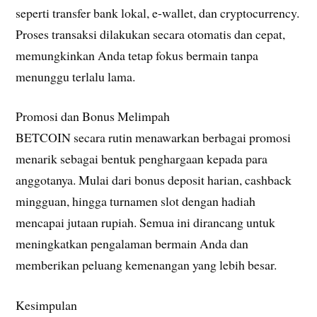
seperti transfer bank lokal, e-wallet, dan cryptocurrency.
Proses transaksi dilakukan secara otomatis dan cepat,
memungkinkan Anda tetap fokus bermain tanpa
menunggu terlalu lama.
Promosi dan Bonus Melimpah
BETCOIN secara rutin menawarkan berbagai promosi
menarik sebagai bentuk penghargaan kepada para
anggotanya. Mulai dari bonus deposit harian, cashback
mingguan, hingga turnamen slot dengan hadiah
mencapai jutaan rupiah. Semua ini dirancang untuk
meningkatkan pengalaman bermain Anda dan
memberikan peluang kemenangan yang lebih besar.
Kesimpulan