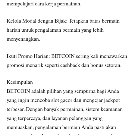
mempelajari cara kerja permainan.
Kelola Modal dengan Bijak: Tetapkan batas bermain
harian untuk pengalaman bermain yang lebih
menyenangkan.
Ikuti Promo Harian: BETCOIN sering kali menawarkan
promosi menarik seperti cashback dan bonus setoran.
Kesimpulan
BETCOIN adalah pilihan yang sempurna bagi Anda
yang ingin mencoba slot gacor dan mengejar jackpot
terbesar. Dengan banyak permainan, sistem keamanan
yang terpercaya, dan layanan pelanggan yang
memuaskan, pengalaman bermain Anda pasti akan