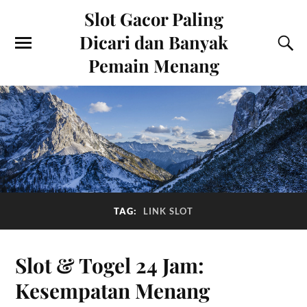
Slot Gacor Paling
Dicari dan Banyak
Pemain Menang
TAG:
LINK SLOT
Slot & Togel 24 Jam:
Kesempatan Menang