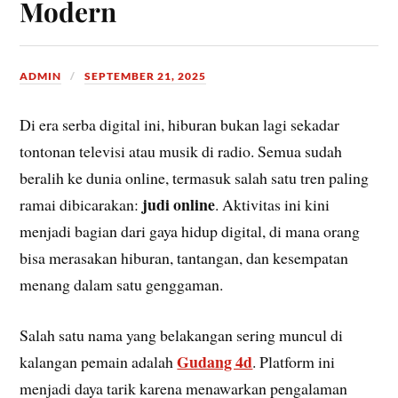
Modern
ADMIN
SEPTEMBER 21, 2025
Di era serba digital ini, hiburan bukan lagi sekadar
tontonan televisi atau musik di radio. Semua sudah
beralih ke dunia online, termasuk salah satu tren paling
judi online
ramai dibicarakan:
. Aktivitas ini kini
menjadi bagian dari gaya hidup digital, di mana orang
bisa merasakan hiburan, tantangan, dan kesempatan
menang dalam satu genggaman.
Salah satu nama yang belakangan sering muncul di
Gudang 4d
kalangan pemain adalah
. Platform ini
menjadi daya tarik karena menawarkan pengalaman