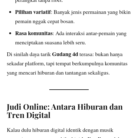
Pilihan variatif
: Banyak jenis permainan yang bikin
pemain nggak cepat bosan.
Rasa komunitas
: Ada interaksi antar-pemain yang
menciptakan suasana lebih seru.
Gudang 4d
Di sinilah daya tarik
terasa: bukan hanya
sekadar platform, tapi tempat berkumpulnya komunitas
yang mencari hiburan dan tantangan sekaligus.
Judi Online: Antara Hiburan dan
Tren Digital
Kalau dulu hiburan digital identik dengan musik