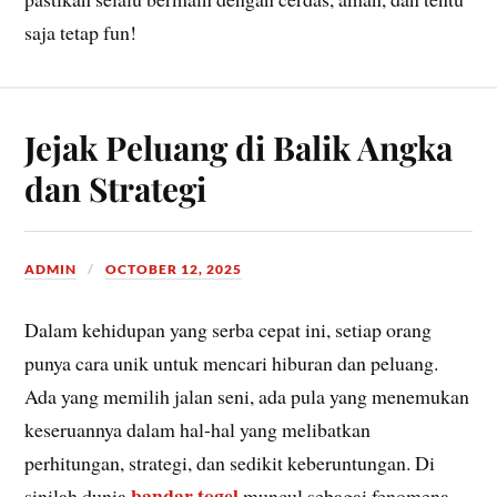
saja tetap fun!
Jejak Peluang di Balik Angka
dan Strategi
ADMIN
OCTOBER 12, 2025
Dalam kehidupan yang serba cepat ini, setiap orang
punya cara unik untuk mencari hiburan dan peluang.
Ada yang memilih jalan seni, ada pula yang menemukan
keseruannya dalam hal-hal yang melibatkan
perhitungan, strategi, dan sedikit keberuntungan. Di
bandar togel
sinilah dunia
muncul sebagai fenomena