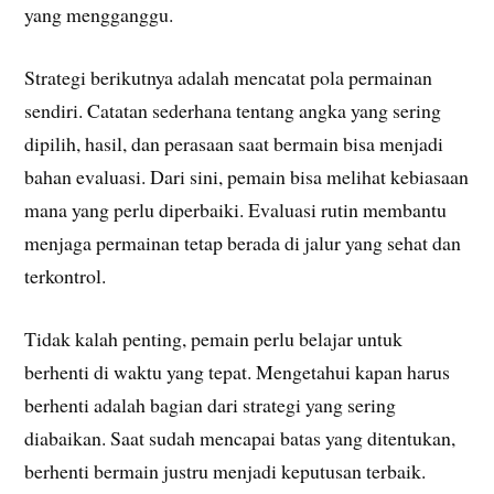
yang mengganggu.
Strategi berikutnya adalah mencatat pola permainan
sendiri. Catatan sederhana tentang angka yang sering
dipilih, hasil, dan perasaan saat bermain bisa menjadi
bahan evaluasi. Dari sini, pemain bisa melihat kebiasaan
mana yang perlu diperbaiki. Evaluasi rutin membantu
menjaga permainan tetap berada di jalur yang sehat dan
terkontrol.
Tidak kalah penting, pemain perlu belajar untuk
berhenti di waktu yang tepat. Mengetahui kapan harus
berhenti adalah bagian dari strategi yang sering
diabaikan. Saat sudah mencapai batas yang ditentukan,
berhenti bermain justru menjadi keputusan terbaik.