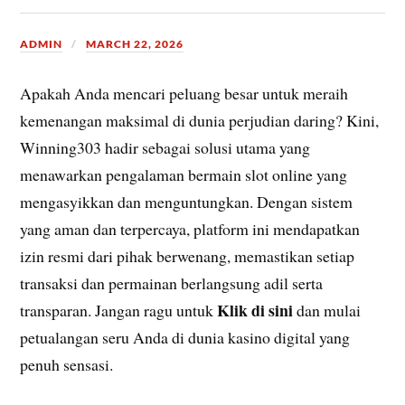
ADMIN
MARCH 22, 2026
Apakah Anda mencari peluang besar untuk meraih
kemenangan maksimal di dunia perjudian daring? Kini,
Winning303 hadir sebagai solusi utama yang
menawarkan pengalaman bermain slot online yang
mengasyikkan dan menguntungkan. Dengan sistem
yang aman dan terpercaya, platform ini mendapatkan
izin resmi dari pihak berwenang, memastikan setiap
transaksi dan permainan berlangsung adil serta
Klik di sini
transparan. Jangan ragu untuk
dan mulai
petualangan seru Anda di dunia kasino digital yang
penuh sensasi.