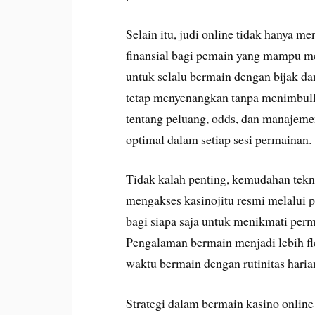
Selain itu, judi online tidak hanya m
finansial bagi pemain yang mampu me
untuk selalu bermain dengan bijak d
tetap menyenangkan tanpa menimbulka
tentang peluang, odds, dan manajeme
optimal dalam setiap sesi permainan.
Tidak kalah penting, kemudahan tek
mengakses kasinojitu resmi melalui 
bagi siapa saja untuk menikmati perm
Pengalaman bermain menjadi lebih fl
waktu bermain dengan rutinitas hari
Strategi dalam bermain kasino online