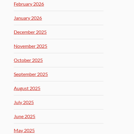
February 2026
January 2026
December 2025
November 2025
October 2025
September 2025
August 2025
July 2025
June 2025
May 2025