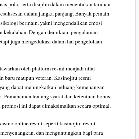
is pola, serta disiplin dalam menentukan taruhan
esuksesan dalam jangka panjang. Banyak pemain
sikologi bermain, yakni mengendalikan emosi
 kekalahan. Dengan demikian, pengalaman
tapi juga mengedukasi dalam hal pengelolaan
itawarkan oleh platform resmi menjadi nilai
n baru maupun veteran. Kasinojitu resmi
yang dapat meningkatkan peluang kemenangan
. Pemahaman tentang syarat dan ketentuan bonus
i promosi ini dapat dimaksimalkan secara optimal.
asino online resmi seperti kasinojitu resmi
menyenangkan, dan menguntungkan bagi para