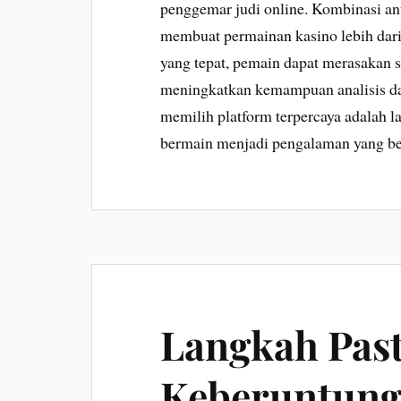
penggemar judi online. Kombinasi anta
membuat permainan kasino lebih dar
yang tepat, pemain dapat merasakan 
meningkatkan kemampuan analisis da
memilih platform terpercaya adalah
bermain menjadi pengalaman yang b
Langkah Pas
Keberuntung