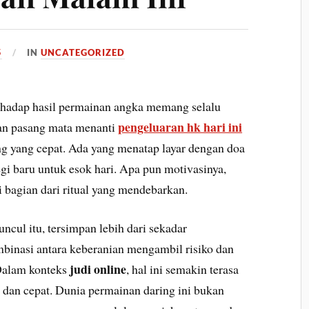
5
IN
UNCATEGORIZED
erhadap hasil permainan angka memang selalu
pengeluaran hk hari ini
uan pasang mata menanti
g yang cepat. Ada yang menatap layar dengan doa
egi baru untuk esok hari. Apa pun motivasinya,
 bagian dari ritual yang mendebarkan.
cul itu, tersimpan lebih dari sekadar
binasi antara keberanian mengambil risiko dan
judi online
Dalam konteks
, hal ini semakin terasa
dan cepat. Dunia permainan daring ini bukan