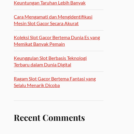
Keuntungan Taruhan Lebih Banyak
Cara Mengamati dan Mengidentifikasi
Mesin Slot Gacor Secara Akurat
Koleksi Slot Gacor Bertema Dunia Es yang
Memikat Banyak Pemain
Keunggulan Slot Berbasis Teknologi
Terbaru dalam Dunia Digital
Ragam Slot Gacor Bertema Fantasi yang
Selalu Menarik Dicoba
Recent Comments