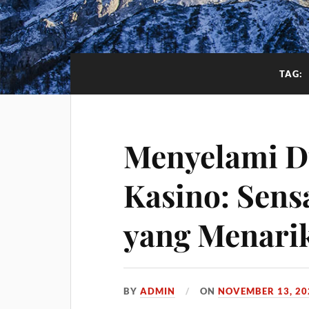
TAG:
Menyelami D
Kasino: Sensa
yang Menari
BY
ADMIN
ON
NOVEMBER 13, 20