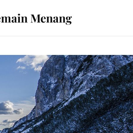
Pemain Menang