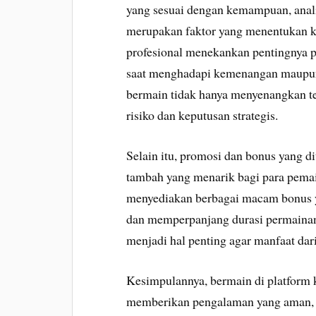
yang sesuai dengan kemampuan, analis
merupakan faktor yang menentukan k
profesional menekankan pentingnya p
saat menghadapi kemenangan maupun
bermain tidak hanya menyenangkan te
risiko dan keputusan strategis.
Selain itu, promosi dan bonus yang d
tambah yang menarik bagi para pemai
menyediakan berbagai macam bonus 
dan memperpanjang durasi permainan
menjadi hal penting agar manfaat dar
Kesimpulannya, bermain di platform k
memberikan pengalaman yang aman, 