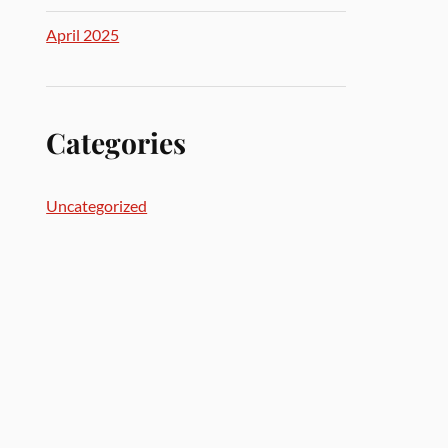
April 2025
Categories
Uncategorized