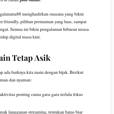
 galatama88 menghadirkan suasana yang bikin
r-friendly, pilihan permainan yang luas, sampai
ngat. Semua ini bikin pengalaman hiburan terasa
idup digital masa kini.
ain Tetap Asik
tap ada baiknya kita main dengan bijak. Berikut
 aman dan nyaman:
ktivitas penting cuma gara-gara terlalu fokus
yak langganan streaming, tentukan batas biar