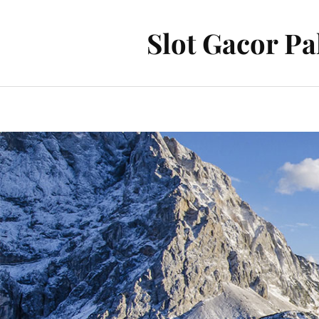
Slot Gacor P