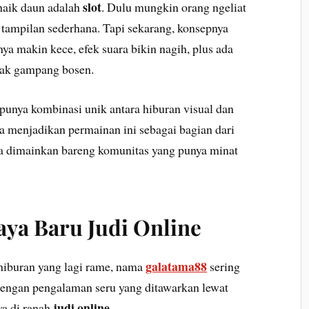
slot
 naik daun adalah
. Dulu mungkin orang ngeliat
 tampilan sederhana. Tapi sekarang, konsepnya
ya makin kece, efek suara bikin nagih, plus ada
gak gampang bosen.
 punya kombinasi unik antara hiburan visual dan
a menjadikan permainan ini sebagai bagian dari
tika dimainkan bareng komunitas yang punya minat
ya Baru Judi Online
galatama88
hiburan yang lagi rame, nama
sering
 dengan pengalaman seru yang ditawarkan lewat
judi online
ya di ranah
.