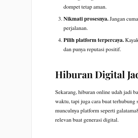
dompet tetap aman.
Nikmati prosesnya.
Jangan cuma n
perjalanan.
Pilih platform terpercaya.
Kayak
dan punya reputasi positif.
Hiburan Digital Jad
Sekarang, hiburan online udah jadi b
waktu, tapi juga cara buat terhubun
munculnya platform seperti galatama
relevan buat generasi digital.