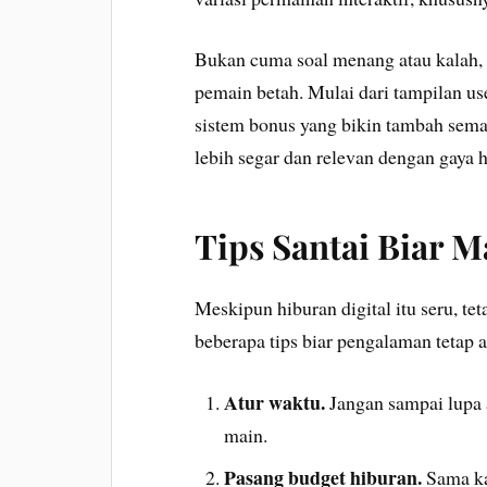
Bukan cuma soal menang atau kalah,
pemain betah. Mulai dari tampilan use
sistem bonus yang bikin tambah sema
lebih segar dan relevan dengan gaya h
Tips Santai Biar M
Meskipun hiburan digital itu seru, te
beberapa tips biar pengalaman tetap
Atur waktu.
Jangan sampai lupa a
main.
Pasang budget hiburan.
Sama ka