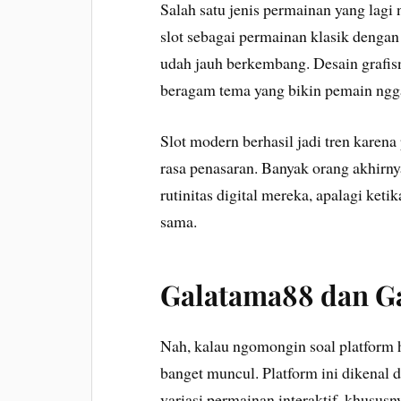
Salah satu jenis permainan yang lagi
slot sebagai permainan klasik dengan
udah jauh berkembang. Desain grafisn
beragam tema yang bikin pemain ng
Slot modern berhasil jadi tren karena
rasa penasaran. Banyak orang akhirny
rutinitas digital mereka, apalagi ke
sama.
Galatama88 dan Ga
Nah, kalau ngomongin soal platform 
banget muncul. Platform ini dikenal
variasi permainan interaktif, khususn