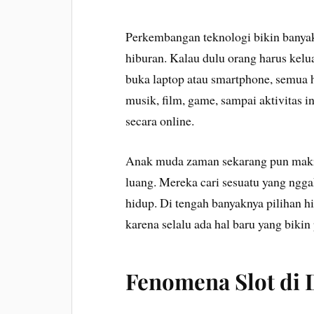
Perkembangan teknologi bikin banyak
hiburan. Kalau dulu orang harus kelu
buka laptop atau smartphone, semua 
musik, film, game, sampai aktivitas i
secara online.
Anak muda zaman sekarang pun makin
luang. Mereka cari sesuatu yang ngga
hidup. Di tengah banyaknya pilihan hib
karena selalu ada hal baru yang bikin
Fenomena Slot di 