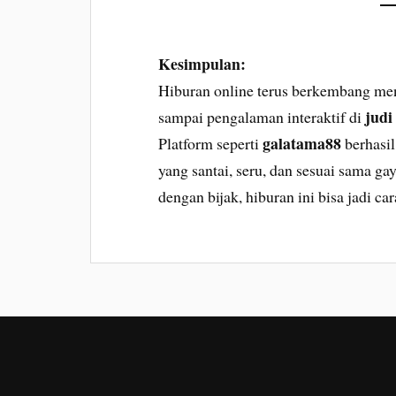
Kesimpulan:
Hiburan online terus berkembang me
judi
sampai pengalaman interaktif di
galatama88
Platform seperti
berhasil
yang santai, seru, dan sesuai sama ga
dengan bijak, hiburan ini bisa jadi ca