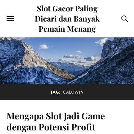
Slot Gacor Paling
Dicari dan Banyak
Pemain Menang
TAG:
CALOWIN
Mengapa Slot Jadi Game
dengan Potensi Profit