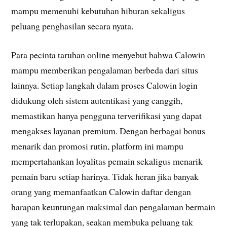
mampu memenuhi kebutuhan hiburan sekaligus
peluang penghasilan secara nyata.
Para pecinta taruhan online menyebut bahwa Calowin
mampu memberikan pengalaman berbeda dari situs
lainnya. Setiap langkah dalam proses Calowin login
didukung oleh sistem autentikasi yang canggih,
memastikan hanya pengguna terverifikasi yang dapat
mengakses layanan premium. Dengan berbagai bonus
menarik dan promosi rutin, platform ini mampu
mempertahankan loyalitas pemain sekaligus menarik
pemain baru setiap harinya. Tidak heran jika banyak
orang yang memanfaatkan Calowin daftar dengan
harapan keuntungan maksimal dan pengalaman bermain
yang tak terlupakan, seakan membuka peluang tak